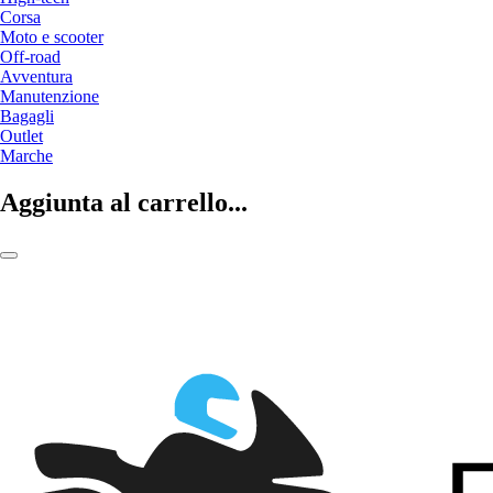
Corsa
Moto e scooter
Off-road
Avventura
Manutenzione
Bagagli
Outlet
Marche
Aggiunta al carrello...