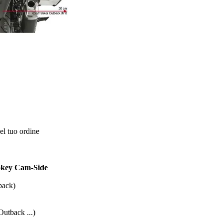
el tuo ordine
nokey Cam-Side
back)
utback ...)