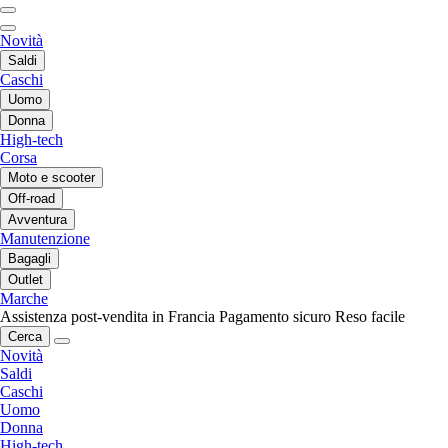
Novità
Saldi
Caschi
Uomo
Donna
High-tech
Corsa
Moto e scooter
Off-road
Avventura
Manutenzione
Bagagli
Outlet
Marche
Assistenza post-vendita in Francia
Pagamento sicuro
Reso facile
Cerca
Novità
Saldi
Caschi
Uomo
Donna
High-tech