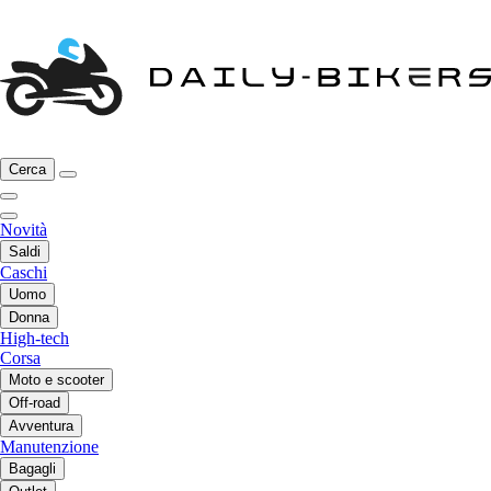
Cerca
Novità
Saldi
Caschi
Uomo
Donna
High-tech
Corsa
Moto e scooter
Off-road
Avventura
Manutenzione
Bagagli