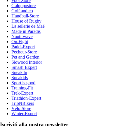
Foot-Store
Galoppostore
Golf and co
Handball-Store
House of Rugby
La sellerie de Maé
Made in Paradis
Nauti-wave
On-Fight
Padel-Expert
Pecheur-Store
Pet and Garden
Slowood Interior
Smash-Expert
Sneak'In
Sneakids
Sport is good
Training-Fit
Trek-Expert
Triathlon-Expert
TripNBikers
Vélo-Store
Winter-Expert
Iscriviti alla nostra newsletter