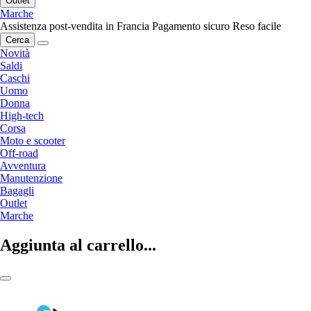
Outlet
Marche
Assistenza post-vendita in Francia
Pagamento sicuro
Reso facile
Cerca
Novità
Saldi
Caschi
Uomo
Donna
High-tech
Corsa
Moto e scooter
Off-road
Avventura
Manutenzione
Bagagli
Outlet
Marche
Aggiunta al carrello...