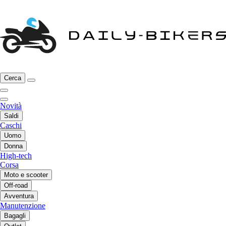
Cerca
Novità
Saldi
Caschi
Uomo
Donna
High-tech
Corsa
Moto e scooter
Off-road
Avventura
Manutenzione
Bagagli