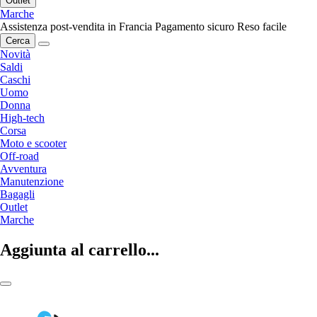
Outlet
Marche
Assistenza post-vendita in Francia
Pagamento sicuro
Reso facile
Cerca
Novità
Saldi
Caschi
Uomo
Donna
High-tech
Corsa
Moto e scooter
Off-road
Avventura
Manutenzione
Bagagli
Outlet
Marche
Aggiunta al carrello...