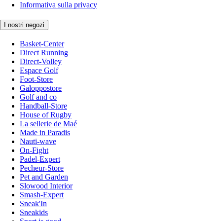
Informativa sulla privacy
I nostri negozi
Basket-Center
Direct Running
Direct-Volley
Espace Golf
Foot-Store
Galoppostore
Golf and co
Handball-Store
House of Rugby
La sellerie de Maé
Made in Paradis
Nauti-wave
On-Fight
Padel-Expert
Pecheur-Store
Pet and Garden
Slowood Interior
Smash-Expert
Sneak'In
Sneakids