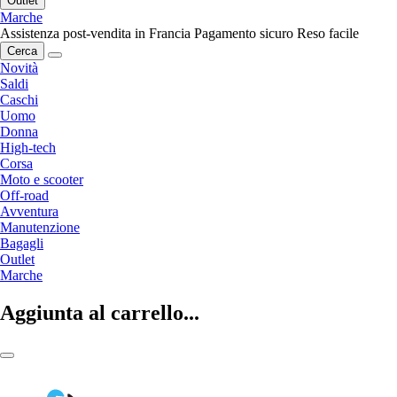
Outlet
Marche
Assistenza post-vendita in Francia
Pagamento sicuro
Reso facile
Cerca
Novità
Saldi
Caschi
Uomo
Donna
High-tech
Corsa
Moto e scooter
Off-road
Avventura
Manutenzione
Bagagli
Outlet
Marche
Aggiunta al carrello...