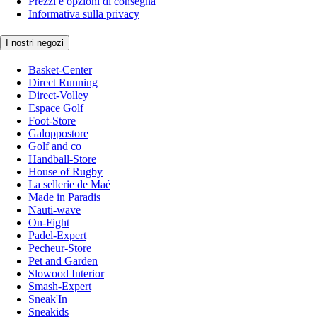
Prezzi e opzioni di consegna
Informativa sulla privacy
I nostri negozi
Basket-Center
Direct Running
Direct-Volley
Espace Golf
Foot-Store
Galoppostore
Golf and co
Handball-Store
House of Rugby
La sellerie de Maé
Made in Paradis
Nauti-wave
On-Fight
Padel-Expert
Pecheur-Store
Pet and Garden
Slowood Interior
Smash-Expert
Sneak'In
Sneakids