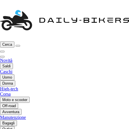
Cerca
Novità
Saldi
Caschi
Uomo
Donna
High-tech
Corsa
Moto e scooter
Off-road
Avventura
Manutenzione
Bagagli