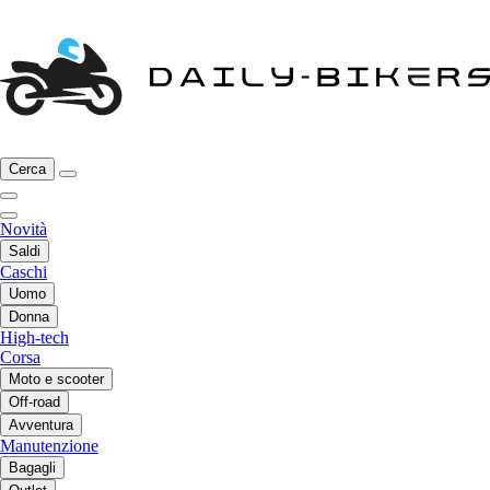
Cerca
Novità
Saldi
Caschi
Uomo
Donna
High-tech
Corsa
Moto e scooter
Off-road
Avventura
Manutenzione
Bagagli