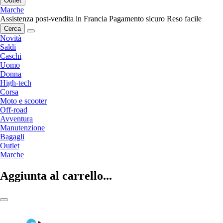
Outlet
Marche
Assistenza post-vendita in Francia
Pagamento sicuro
Reso facile
Cerca
Novità
Saldi
Caschi
Uomo
Donna
High-tech
Corsa
Moto e scooter
Off-road
Avventura
Manutenzione
Bagagli
Outlet
Marche
Aggiunta al carrello...