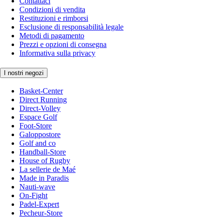
Contattaci
Condizioni di vendita
Restituzioni e rimborsi
Esclusione di responsabilità legale
Metodi di pagamento
Prezzi e opzioni di consegna
Informativa sulla privacy
I nostri negozi
Basket-Center
Direct Running
Direct-Volley
Espace Golf
Foot-Store
Galoppostore
Golf and co
Handball-Store
House of Rugby
La sellerie de Maé
Made in Paradis
Nauti-wave
On-Fight
Padel-Expert
Pecheur-Store