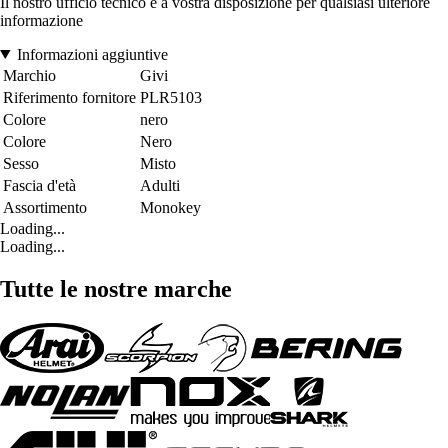
Il nostro ufficio tecnico è a vostra disposizione per qualsiasi ulteriore
informazione
Informazioni aggiuntive
Marchio
Givi
Riferimento fornitore
PLR5103
Colore
nero
Colore
Nero
Sesso
Misto
Fascia d'età
Adulti
Assortimento
Monokey
Loading...
Loading...
Tutte le nostre marche