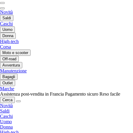
Novità
Saldi
Caschi
Uomo
Donna
High-tech
Corsa
Moto e scooter
Off-road
Avventura
Manutenzione
Bagagli
Outlet
Marche
Assistenza post-vendita in Francia
Pagamento sicuro
Reso facile
Cerca
Novità
Saldi
Caschi
Uomo
Donna
High-tech