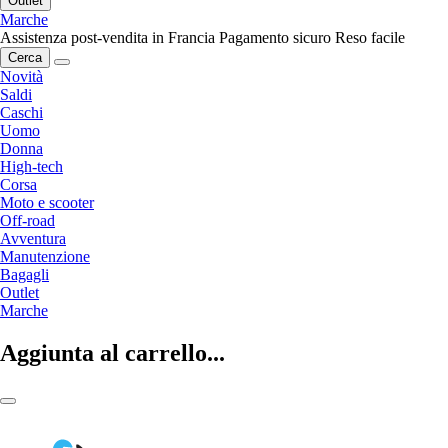
Outlet
Marche
Assistenza post-vendita in Francia
Pagamento sicuro
Reso facile
Cerca
Novità
Saldi
Caschi
Uomo
Donna
High-tech
Corsa
Moto e scooter
Off-road
Avventura
Manutenzione
Bagagli
Outlet
Marche
Aggiunta al carrello...