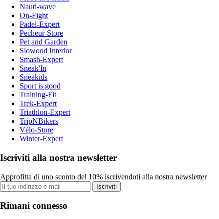
Nauti-wave
On-Fight
Padel-Expert
Pecheur-Store
Pet and Garden
Slowood Interior
Smash-Expert
Sneak'In
Sneakids
Sport is good
Training-Fit
Trek-Expert
Triathlon-Expert
TripNBikers
Vélo-Store
Winter-Expert
Iscriviti alla nostra newsletter
Approfitta di uno sconto del 10% iscrivendoti alla nostra newsletter
Iscriviti
Rimani connesso