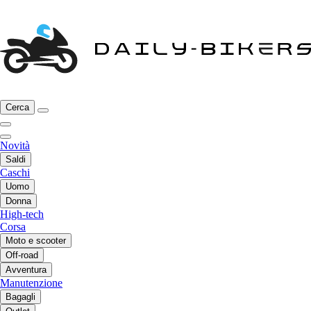
Cerca
Novità
Saldi
Caschi
Uomo
Donna
High-tech
Corsa
Moto e scooter
Off-road
Avventura
Manutenzione
Bagagli