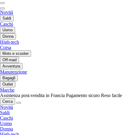
Novità
Saldi
Caschi
Uomo
Donna
High-tech
Corsa
Moto e scooter
Off-road
Avventura
Manutenzione
Bagagli
Outlet
Marche
Assistenza post-vendita in Francia
Pagamento sicuro
Reso facile
Cerca
Novità
Saldi
Caschi
Uomo
Donna
High-tech