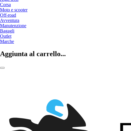
Corsa
Moto e scooter
Off-road
Avventura
Manutenzione
Bagagli
Outlet
Marche
Aggiunta al carrello...