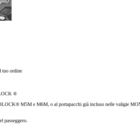
l tuo ordine
NOLOCK ®
OCK® M5M e M6M, o al portapacchi già incluso nelle valigie MON
del passeggero.