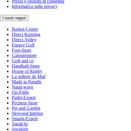
Prezzi e opzioni di consegna
Informativa sulla privacy
I nostri negozi
Basket-Center
Direct Running
Direct-Volley
Espace Golf
Foot-Store
Galoppostore
Golf and co
Handball-Store
House of Rugby
La sellerie de Maé
Made in Paradis
Nauti-wave
On-Fight
Padel-Expert
Pecheur-Store
Pet and Garden
Slowood Interior
Smash-Expert
Sneak'In
Sneakids