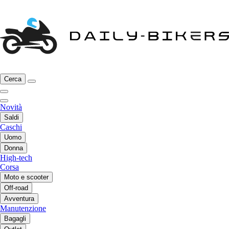
Cerca
Novità
Saldi
Caschi
Uomo
Donna
High-tech
Corsa
Moto e scooter
Off-road
Avventura
Manutenzione
Bagagli