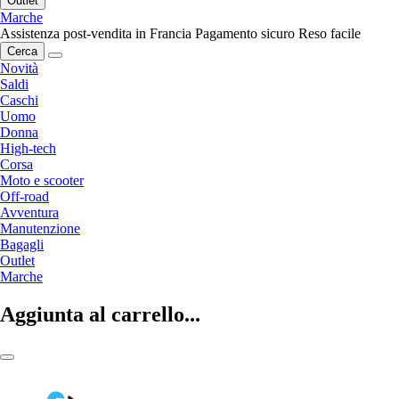
Outlet
Marche
Assistenza post-vendita in Francia
Pagamento sicuro
Reso facile
Cerca
Novità
Saldi
Caschi
Uomo
Donna
High-tech
Corsa
Moto e scooter
Off-road
Avventura
Manutenzione
Bagagli
Outlet
Marche
Aggiunta al carrello...