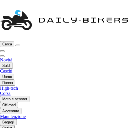
Cerca
Novità
Saldi
Caschi
Uomo
Donna
High-tech
Corsa
Moto e scooter
Off-road
Avventura
Manutenzione
Bagagli