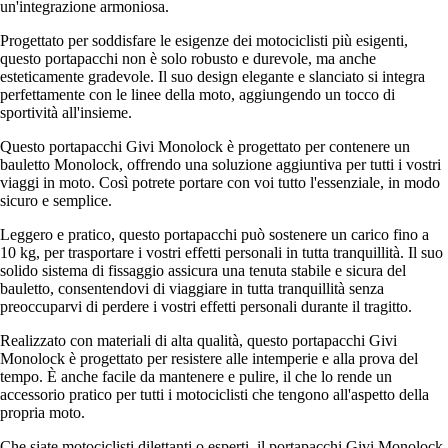
un'integrazione armoniosa.
Progettato per soddisfare le esigenze dei motociclisti più esigenti,
questo portapacchi non è solo robusto e durevole, ma anche
esteticamente gradevole. Il suo design elegante e slanciato si integra
perfettamente con le linee della moto, aggiungendo un tocco di
sportività all'insieme.
Questo portapacchi Givi Monolock è progettato per contenere un
bauletto Monolock, offrendo una soluzione aggiuntiva per tutti i vostri
viaggi in moto. Così potrete portare con voi tutto l'essenziale, in modo
sicuro e semplice.
Leggero e pratico, questo portapacchi può sostenere un carico fino a
10 kg, per trasportare i vostri effetti personali in tutta tranquillità. Il suo
solido sistema di fissaggio assicura una tenuta stabile e sicura del
bauletto, consentendovi di viaggiare in tutta tranquillità senza
preoccuparvi di perdere i vostri effetti personali durante il tragitto.
Realizzato con materiali di alta qualità, questo portapacchi Givi
Monolock è progettato per resistere alle intemperie e alla prova del
tempo. È anche facile da mantenere e pulire, il che lo rende un
accessorio pratico per tutti i motociclisti che tengono all'aspetto della
propria moto.
Che siate motociclisti dilettanti o esperti, il portapacchi Givi Monolock