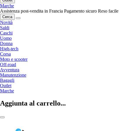
Outlet
Marche
Assistenza post-vendita in Francia
Pagamento sicuro
Reso facile
Cerca
Novità
Saldi
Caschi
Uomo
Donna
High-tech
Corsa
Moto e scooter
Off-road
Avventura
Manutenzione
Bagagli
Outlet
Marche
Aggiunta al carrello...