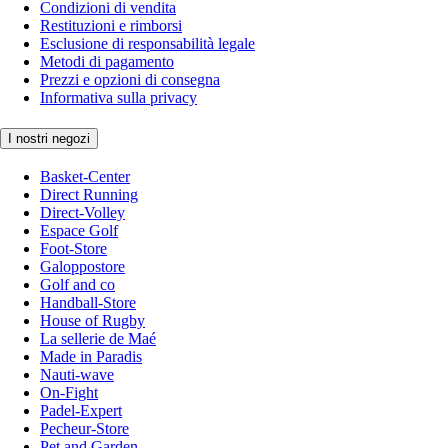
Condizioni di vendita
Restituzioni e rimborsi
Esclusione di responsabilità legale
Metodi di pagamento
Prezzi e opzioni di consegna
Informativa sulla privacy
I nostri negozi
Basket-Center
Direct Running
Direct-Volley
Espace Golf
Foot-Store
Galoppostore
Golf and co
Handball-Store
House of Rugby
La sellerie de Maé
Made in Paradis
Nauti-wave
On-Fight
Padel-Expert
Pecheur-Store
Pet and Garden