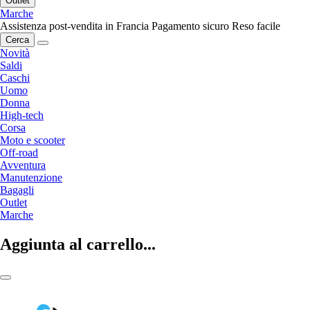
Outlet
Marche
Assistenza post-vendita in Francia
Pagamento sicuro
Reso facile
Cerca
Novità
Saldi
Caschi
Uomo
Donna
High-tech
Corsa
Moto e scooter
Off-road
Avventura
Manutenzione
Bagagli
Outlet
Marche
Aggiunta al carrello...