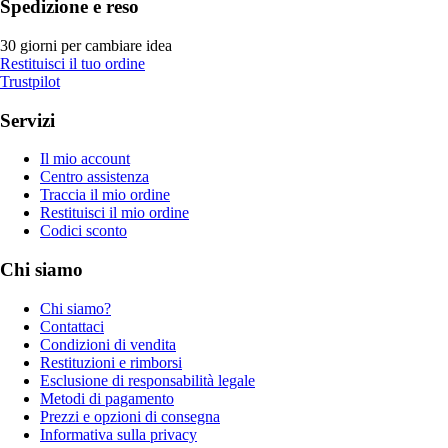
Spedizione e reso
30 giorni per cambiare idea
Restituisci il tuo ordine
Trustpilot
Servizi
Il mio account
Centro assistenza
Traccia il mio ordine
Restituisci il mio ordine
Codici sconto
Chi siamo
Chi siamo?
Contattaci
Condizioni di vendita
Restituzioni e rimborsi
Esclusione di responsabilità legale
Metodi di pagamento
Prezzi e opzioni di consegna
Informativa sulla privacy