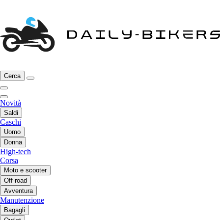
Cerca
Novità
Saldi
Caschi
Uomo
Donna
High-tech
Corsa
Moto e scooter
Off-road
Avventura
Manutenzione
Bagagli