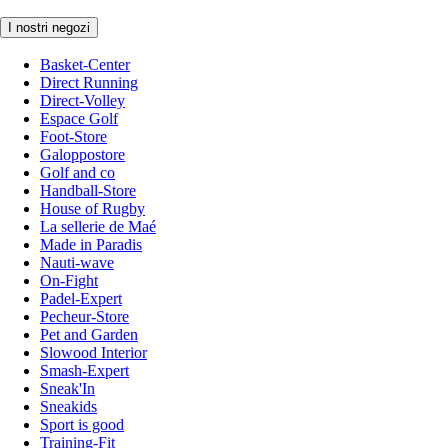
I nostri negozi
Basket-Center
Direct Running
Direct-Volley
Espace Golf
Foot-Store
Galoppostore
Golf and co
Handball-Store
House of Rugby
La sellerie de Maé
Made in Paradis
Nauti-wave
On-Fight
Padel-Expert
Pecheur-Store
Pet and Garden
Slowood Interior
Smash-Expert
Sneak'In
Sneakids
Sport is good
Training-Fit