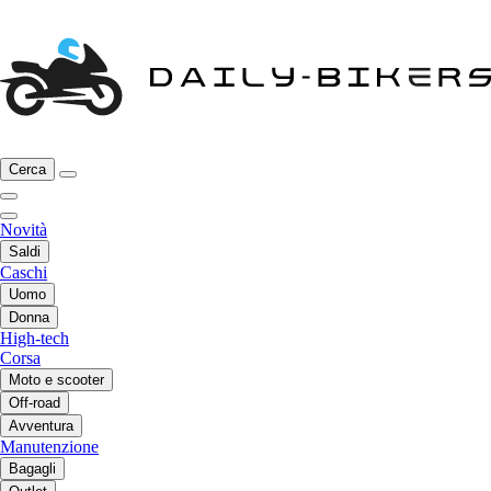
Cerca
Novità
Saldi
Caschi
Uomo
Donna
High-tech
Corsa
Moto e scooter
Off-road
Avventura
Manutenzione
Bagagli