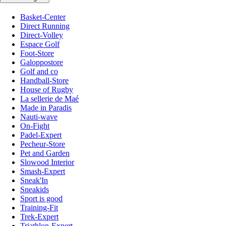
Basket-Center
Direct Running
Direct-Volley
Espace Golf
Foot-Store
Galoppostore
Golf and co
Handball-Store
House of Rugby
La sellerie de Maé
Made in Paradis
Nauti-wave
On-Fight
Padel-Expert
Pecheur-Store
Pet and Garden
Slowood Interior
Smash-Expert
Sneak'In
Sneakids
Sport is good
Training-Fit
Trek-Expert
Triathlon-Expert