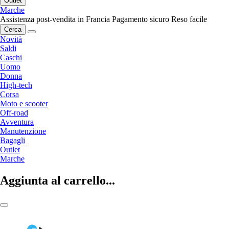
Outlet
Marche
Assistenza post-vendita in Francia
Pagamento sicuro
Reso facile
Cerca
Novità
Saldi
Caschi
Uomo
Donna
High-tech
Corsa
Moto e scooter
Off-road
Avventura
Manutenzione
Bagagli
Outlet
Marche
Aggiunta al carrello...