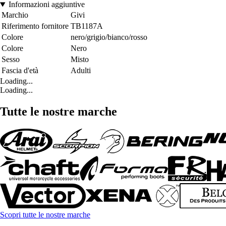
Informazioni aggiuntive
Marchio
Givi
Riferimento fornitore
TB1187A
Colore
nero/grigio/bianco/rosso
Colore
Nero
Sesso
Misto
Fascia d'età
Adulti
Loading...
Loading...
Tutte le nostre marche
Scopri tutte le nostre marche