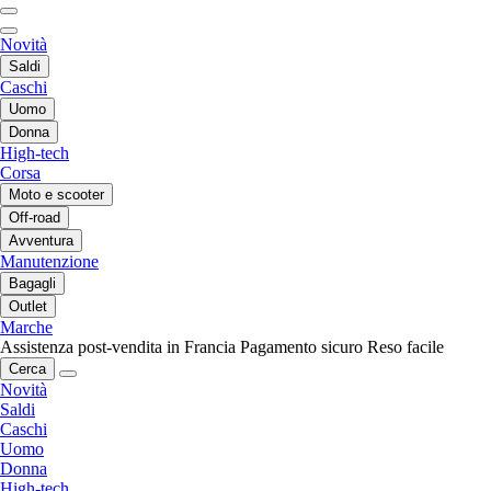
Novità
Saldi
Caschi
Uomo
Donna
High-tech
Corsa
Moto e scooter
Off-road
Avventura
Manutenzione
Bagagli
Outlet
Marche
Assistenza post-vendita in Francia
Pagamento sicuro
Reso facile
Cerca
Novità
Saldi
Caschi
Uomo
Donna
High-tech