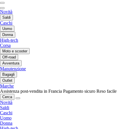
Novità
Saldi
Caschi
Uomo
Donna
High-tech
Corsa
Moto e scooter
Off-road
Avventura
Manutenzione
Bagagli
Outlet
Marche
Assistenza post-vendita in Francia
Pagamento sicuro
Reso facile
Cerca
Novità
Saldi
Caschi
Uomo
Donna
High-tech