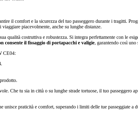
re il comfort e la sicurezza del tuo passeggero durante i tragitti. Proge
i viaggiare piacevolmente, anche su lunghe distanze.
ua qualità costruttiva e robustezza. Si integra perfettamente con le esige
 consente il fissaggio di portapacchi e valigie
, garantendo così uno s
MW CE04:
4.
 prodotto.
ole. Che tu sia in città o su lunghe strade tortuose, il tuo passeggero a
e unisce praticità e comfort, superando i limiti delle tue passeggiate a d