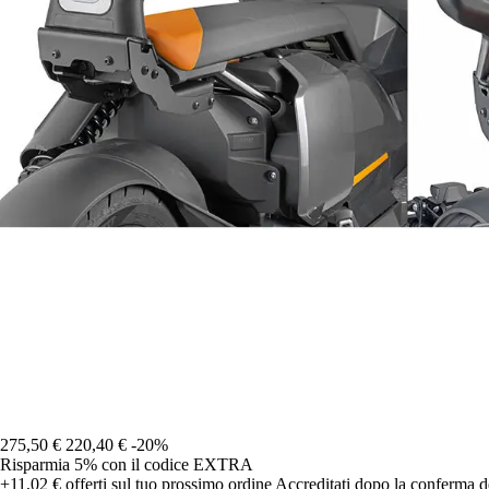
275,50 €
220,40 €
-20%
Risparmia 5%
con il codice
EXTRA
+11,02 €
offerti sul tuo prossimo ordine
Accreditati dopo la conferma d