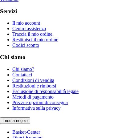
Servizi
Il mio account
Centro assistenza
Traccia il mio ordine
Restituisci il mio ordine
Codici sconto
Chi siamo
Chi siamo?
Contattaci
Condizioni di vendita
Restituzioni e rimborsi
Esclusione di responsabilità legale
Metodi di pagamento
Prezzi e opzioni di consegna
Informativa sulla privacy
I nostri negozi
Basket-Center
Direct Running