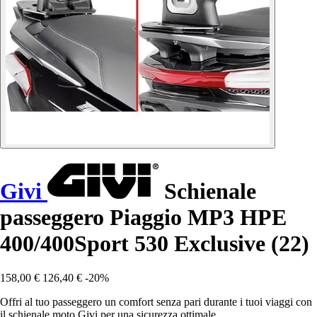
Givi
Schienale
passeggero Piaggio MP3 HPE
400/400Sport 530 Exclusive (22)
158,00 €
126,40 €
-20%
Offri al tuo passeggero un comfort senza pari durante i tuoi viaggi con
il schienale moto Givi per una sicurezza ottimale.