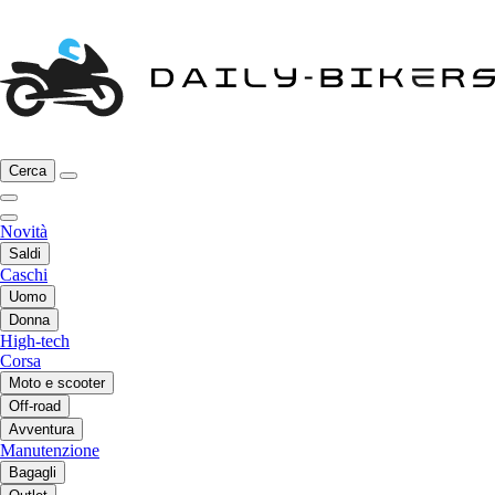
Cerca
Novità
Saldi
Caschi
Uomo
Donna
High-tech
Corsa
Moto e scooter
Off-road
Avventura
Manutenzione
Bagagli