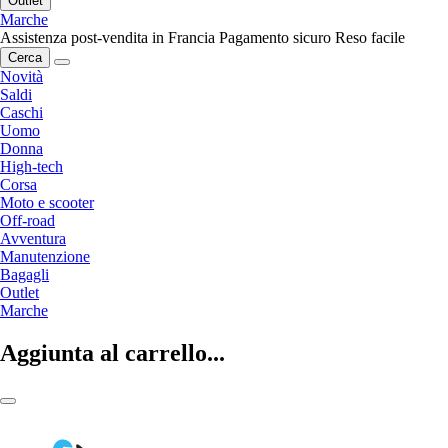
Outlet
Marche
Assistenza post-vendita in Francia
Pagamento sicuro
Reso facile
Cerca
Novità
Saldi
Caschi
Uomo
Donna
High-tech
Corsa
Moto e scooter
Off-road
Avventura
Manutenzione
Bagagli
Outlet
Marche
Aggiunta al carrello...