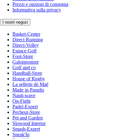
Prezzi e opzioni di consegna
Informativa sulla privacy
I nostri negozi
Basket-Center
Direct Running
Direct-Volley
Espace Golf
Foot-Store
Galoppostore
Golf and co
Handball-Store
House of Rugby
La sellerie de Maé
Made in Paradis
Nauti-wave
On-Fight
Padel-Expert
Pecheur-Store
Pet and Garden
Slowood Interior
Smash-Expert
Sneak'In