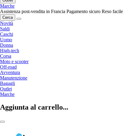
Outlet
Marche
Assistenza post-vendita in Francia
Pagamento sicuro
Reso facile
Cerca
Novità
Saldi
Caschi
Uomo
Donna
High-tech
Corsa
Moto e scooter
Off-road
Avventura
Manutenzione
Bagagli
Outlet
Marche
Aggiunta al carrello...