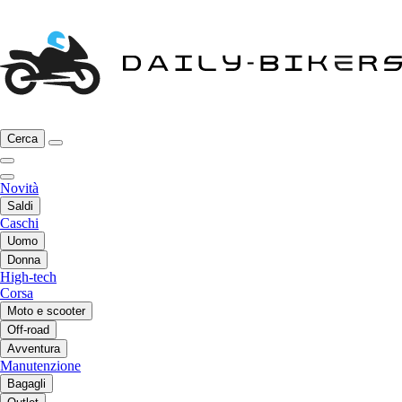
Cerca
Novità
Saldi
Caschi
Uomo
Donna
High-tech
Corsa
Moto e scooter
Off-road
Avventura
Manutenzione
Bagagli