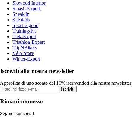
Slowood Interior
Smash-Expert
Sneak'In
Sneakids
Sport is good
Training-Fit
Trek-Expert
Triathlon-Expert
TripNBikers
Vélo-Store
Winter-Expert
Iscriviti alla nostra newsletter
Approfitta di uno sconto del 10% iscrivendoti alla nostra newsletter
Iscriviti
Rimani connesso
Seguici sui social