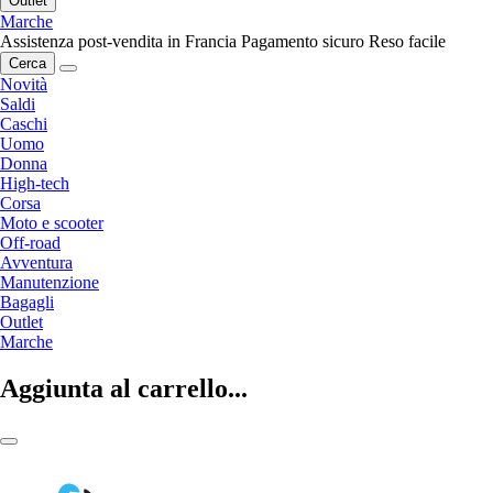
Outlet
Marche
Assistenza post-vendita in Francia
Pagamento sicuro
Reso facile
Cerca
Novità
Saldi
Caschi
Uomo
Donna
High-tech
Corsa
Moto e scooter
Off-road
Avventura
Manutenzione
Bagagli
Outlet
Marche
Aggiunta al carrello...