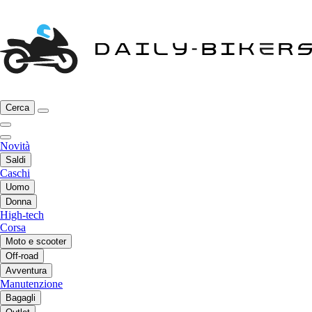
Cerca
Novità
Saldi
Caschi
Uomo
Donna
High-tech
Corsa
Moto e scooter
Off-road
Avventura
Manutenzione
Bagagli