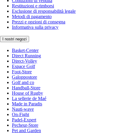
Condizioni di vendita
Restituzioni e rimborsi
Esclusione di responsabilità legale
Metodi di pagamento
Prezzi e opzioni di consegna
Informativa sulla privacy
I nostri negozi
Basket-Center
Direct Running
Direct-Volley
Espace Golf
Foot-Store
Galoppostore
Golf and co
Handball-Store
House of Rugby
La sellerie de Maé
Made in Paradis
Nauti-wave
On-Fight
Padel-Expert
Pecheur-Store
Pet and Garden