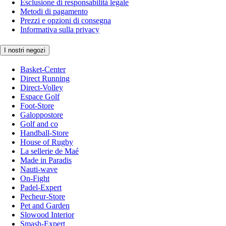
Esclusione di responsabilità legale
Metodi di pagamento
Prezzi e opzioni di consegna
Informativa sulla privacy
I nostri negozi
Basket-Center
Direct Running
Direct-Volley
Espace Golf
Foot-Store
Galoppostore
Golf and co
Handball-Store
House of Rugby
La sellerie de Maé
Made in Paradis
Nauti-wave
On-Fight
Padel-Expert
Pecheur-Store
Pet and Garden
Slowood Interior
Smash-Expert