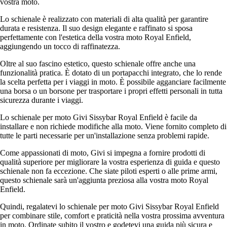
vostra moto.
Lo schienale è realizzato con materiali di alta qualità per garantire
durata e resistenza. Il suo design elegante e raffinato si sposa
perfettamente con l'estetica della vostra moto Royal Enfield,
aggiungendo un tocco di raffinatezza.
Oltre al suo fascino estetico, questo schienale offre anche una
funzionalità pratica. È dotato di un portapacchi integrato, che lo rende
la scelta perfetta per i viaggi in moto. È possibile agganciare facilmente
una borsa o un borsone per trasportare i propri effetti personali in tutta
sicurezza durante i viaggi.
Lo schienale per moto Givi Sissybar Royal Enfield è facile da
installare e non richiede modifiche alla moto. Viene fornito completo di
tutte le parti necessarie per un'installazione senza problemi rapide.
Come appassionati di moto, Givi si impegna a fornire prodotti di
qualità superiore per migliorare la vostra esperienza di guida e questo
schienale non fa eccezione. Che siate piloti esperti o alle prime armi,
questo schienale sarà un'aggiunta preziosa alla vostra moto Royal
Enfield.
Quindi, regalatevi lo schienale per moto Givi Sissybar Royal Enfield
per combinare stile, comfort e praticità nella vostra prossima avventura
in moto. Ordinate subito il vostro e godetevi una guida più sicura e