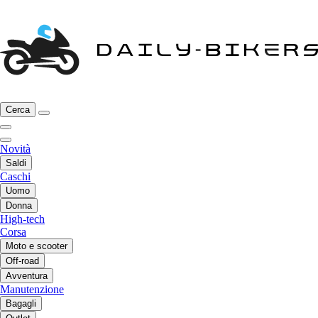
Cerca
Novità
Saldi
Caschi
Uomo
Donna
High-tech
Corsa
Moto e scooter
Off-road
Avventura
Manutenzione
Bagagli