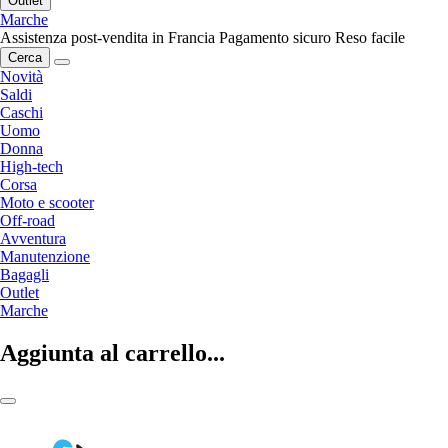
Outlet
Marche
Assistenza post-vendita in Francia
Pagamento sicuro
Reso facile
Cerca
Novità
Saldi
Caschi
Uomo
Donna
High-tech
Corsa
Moto e scooter
Off-road
Avventura
Manutenzione
Bagagli
Outlet
Marche
Aggiunta al carrello...