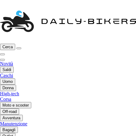
Cerca
Novità
Saldi
Caschi
Uomo
Donna
High-tech
Corsa
Moto e scooter
Off-road
Avventura
Manutenzione
Bagagli