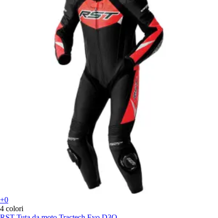
+0
4 colori
RST
Tuta da moto Tractech Evo D3O