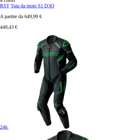
4 colori
RST
Tuta da moto S1 D3O
A partire da
649,99 €
449,43 €
24h