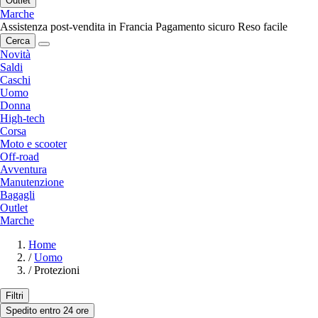
Outlet
Marche
Assistenza post-vendita in Francia
Pagamento sicuro
Reso facile
Cerca
Novità
Saldi
Caschi
Uomo
Donna
High-tech
Corsa
Moto e scooter
Off-road
Avventura
Manutenzione
Bagagli
Outlet
Marche
Home
/
Uomo
/
Protezioni
Filtri
Spedito entro 24 ore