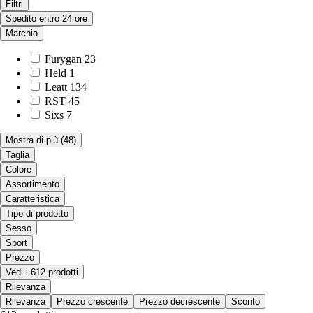
Filtri
Spedito entro 24 ore
Marchio
Furygan
23
Held
1
Leatt
134
RST
45
Sixs
7
Mostra di più
(48)
Taglia
Colore
Assortimento
Caratteristica
Tipo di prodotto
Sesso
Sport
Prezzo
Vedi i 612 prodotti
Rilevanza
Rilevanza
Prezzo crescente
Prezzo decrescente
Sconto