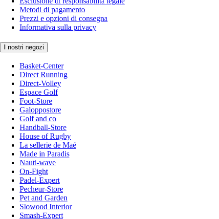
Esclusione di responsabilità legale
Metodi di pagamento
Prezzi e opzioni di consegna
Informativa sulla privacy
I nostri negozi
Basket-Center
Direct Running
Direct-Volley
Espace Golf
Foot-Store
Galoppostore
Golf and co
Handball-Store
House of Rugby
La sellerie de Maé
Made in Paradis
Nauti-wave
On-Fight
Padel-Expert
Pecheur-Store
Pet and Garden
Slowood Interior
Smash-Expert