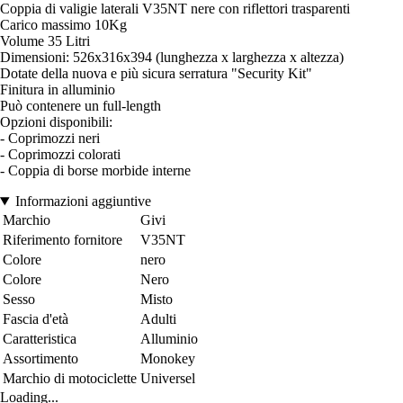
Coppia di valigie laterali V35NT nere con riflettori trasparenti
Carico massimo 10Kg
Volume 35 Litri
Dimensioni: 526x316x394 (lunghezza x larghezza x altezza)
Dotate della nuova e più sicura serratura "Security Kit"
Finitura in alluminio
Può contenere un full-length
Opzioni disponibili:
- Coprimozzi neri
- Coprimozzi colorati
- Coppia di borse morbide interne
Informazioni aggiuntive
Marchio
Givi
Riferimento fornitore
V35NT
Colore
nero
Colore
Nero
Sesso
Misto
Fascia d'età
Adulti
Caratteristica
Alluminio
Assortimento
Monokey
Marchio di motociclette
Universel
Loading...