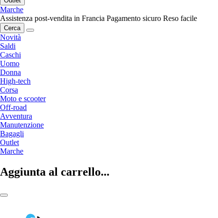
Outlet
Marche
Assistenza post-vendita in Francia
Pagamento sicuro
Reso facile
Cerca
Novità
Saldi
Caschi
Uomo
Donna
High-tech
Corsa
Moto e scooter
Off-road
Avventura
Manutenzione
Bagagli
Outlet
Marche
Aggiunta al carrello...