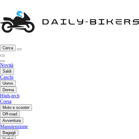
Cerca
Novità
Saldi
Caschi
Uomo
Donna
High-tech
Corsa
Moto e scooter
Off-road
Avventura
Manutenzione
Bagagli