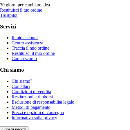
30 giorni per cambiare idea
Restituisci il tuo ordine
Trustpilot
Servizi
Il mio account
Centro assistenza
Traccia il mio ordine
Restituisci il mio ordine
Codici sconto
Chi siamo
Chi siamo?
Contattaci
Condizioni di vendita
Restituzioni e rimborsi
Esclusione di responsabilità legale
Metodi di pagamento
Prezzi e opzioni di consegna
Informativa sulla privacy
I nostri negozi