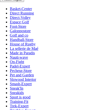
Basket-Center
Direct Running
Direct-Volley
Espace Golf
Foot-Store
Galoppostore
Golf and co
Handball-Store
House of Rugby
La sellerie de Maé
Made in Paradis
Nauti-wave
On-Fight
Padel-Expert
Pecheur-Store
Pet and Garden
Slowood Interior
Smash-Expert
Sneak'In
Sneakids
Sport is good
Training-Fit
Trek-Expert