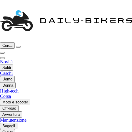
Cerca
Novità
Saldi
Caschi
Uomo
Donna
High-tech
Corsa
Moto e scooter
Off-road
Avventura
Manutenzione
Bagagli