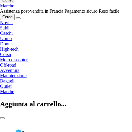
Outlet
Marche
Assistenza post-vendita in Francia
Pagamento sicuro
Reso facile
Cerca
Novità
Saldi
Caschi
Uomo
Donna
High-tech
Corsa
Moto e scooter
Off-road
Avventura
Manutenzione
Bagagli
Outlet
Marche
Aggiunta al carrello...