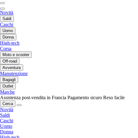
Novità
Saldi
Caschi
Uomo
Donna
High-tech
Corsa
Moto e scooter
Off-road
Avventura
Manutenzione
Bagagli
Outlet
Marche
Assistenza post-vendita in Francia
Pagamento sicuro
Reso facile
Cerca
Novità
Saldi
Caschi
Uomo
Donna
High-tech