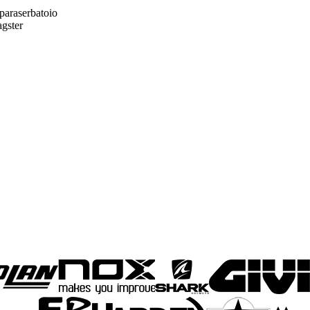
 paraserbatoio
agster