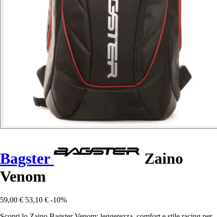
Bagster
Zaino
Venom
59,00 €
53,10 €
-10%
Scopri lo Zaino Bagster Venom: leggerezza, comfort e stile racing per