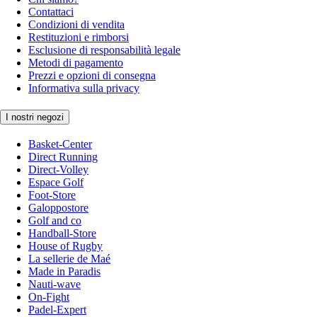
Contattaci
Condizioni di vendita
Restituzioni e rimborsi
Esclusione di responsabilità legale
Metodi di pagamento
Prezzi e opzioni di consegna
Informativa sulla privacy
I nostri negozi
Basket-Center
Direct Running
Direct-Volley
Espace Golf
Foot-Store
Galoppostore
Golf and co
Handball-Store
House of Rugby
La sellerie de Maé
Made in Paradis
Nauti-wave
On-Fight
Padel-Expert