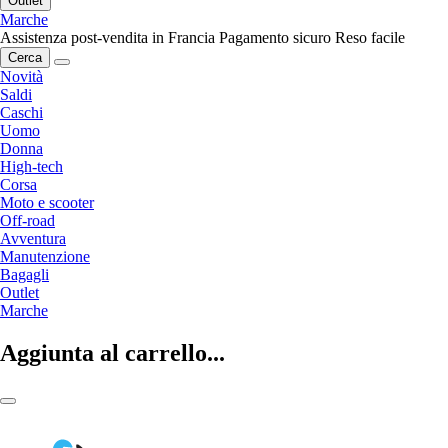
Outlet
Marche
Assistenza post-vendita in Francia
Pagamento sicuro
Reso facile
Cerca
Novità
Saldi
Caschi
Uomo
Donna
High-tech
Corsa
Moto e scooter
Off-road
Avventura
Manutenzione
Bagagli
Outlet
Marche
Aggiunta al carrello...