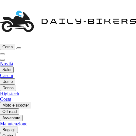
Cerca
Novità
Saldi
Caschi
Uomo
Donna
High-tech
Corsa
Moto e scooter
Off-road
Avventura
Manutenzione
Bagagli