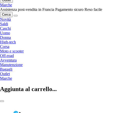
Outlet
Marche
Assistenza post-vendita in Francia
Pagamento sicuro
Reso facile
Cerca
Novità
Saldi
Caschi
Uomo
Donna
High-tech
Corsa
Moto e scooter
Off-road
Avventura
Manutenzione
Bagagli
Outlet
Marche
Aggiunta al carrello...