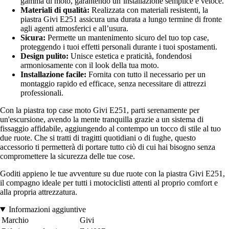
gamma di moto, garantendo un’installazione semplice e veloce.
Materiali di qualità:
Realizzata con materiali resistenti, la
piastra Givi E251 assicura una durata a lungo termine di fronte
agli agenti atmosferici e all’usura.
Sicura:
Permette un mantenimento sicuro del tuo top case,
proteggendo i tuoi effetti personali durante i tuoi spostamenti.
Design pulito:
Unisce estetica e praticità, fondendosi
armoniosamente con il look della tua moto.
Installazione facile:
Fornita con tutto il necessario per un
montaggio rapido ed efficace, senza necessitare di attrezzi
professionali.
Con la piastra top case moto Givi E251, parti serenamente per
un'escursione, avendo la mente tranquilla grazie a un sistema di
fissaggio affidabile, aggiungendo al contempo un tocco di stile al tuo
due ruote. Che si tratti di tragitti quotidiani o di fughe, questo
accessorio ti permetterà di portare tutto ciò di cui hai bisogno senza
compromettere la sicurezza delle tue cose.
Goditi appieno le tue avventure su due ruote con la piastra Givi E251,
il compagno ideale per tutti i motociclisti attenti al proprio comfort e
alla propria attrezzatura.
Informazioni aggiuntive
Marchio
Givi