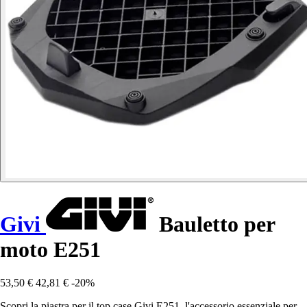
Givi
Bauletto per
moto E251
53,50 €
42,81 €
-20%
Scopri la piastra per il top case Givi E251, l'accessorio essenziale per