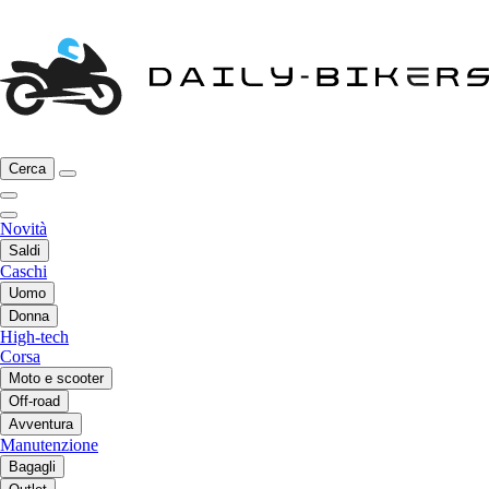
Cerca
Novità
Saldi
Caschi
Uomo
Donna
High-tech
Corsa
Moto e scooter
Off-road
Avventura
Manutenzione
Bagagli