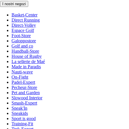
I nostri negozi
Basket-Center
Direct Running
Direct-Volley
Espace Golf
Foot-Store
Galoppostore
Golf and co
Handball-Store
House of Rugby
La sellerie de Maé
Made in Paradis
Nauti-wave
On-Fight
Padel-Expert
Pecheur-Store
Pet and Garden
Slowood Interior
Smash-Expert
Sneak'In
Sneakids
Sport is good
Training-Fit
Trek-Expert