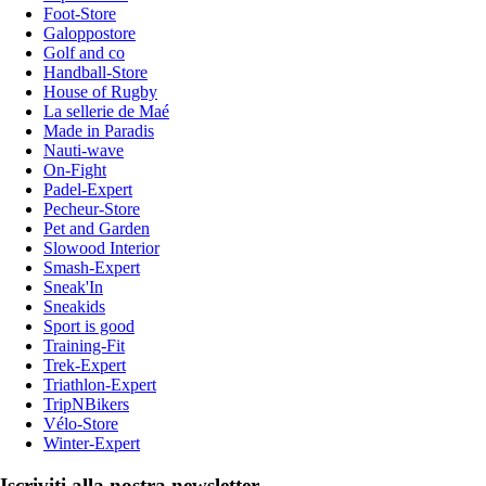
Foot-Store
Galoppostore
Golf and co
Handball-Store
House of Rugby
La sellerie de Maé
Made in Paradis
Nauti-wave
On-Fight
Padel-Expert
Pecheur-Store
Pet and Garden
Slowood Interior
Smash-Expert
Sneak'In
Sneakids
Sport is good
Training-Fit
Trek-Expert
Triathlon-Expert
TripNBikers
Vélo-Store
Winter-Expert
Iscriviti alla nostra newsletter