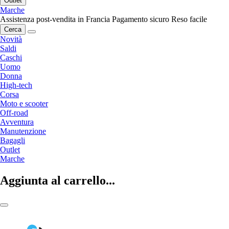
Outlet
Marche
Assistenza post-vendita in Francia
Pagamento sicuro
Reso facile
Cerca
Novità
Saldi
Caschi
Uomo
Donna
High-tech
Corsa
Moto e scooter
Off-road
Avventura
Manutenzione
Bagagli
Outlet
Marche
Aggiunta al carrello...