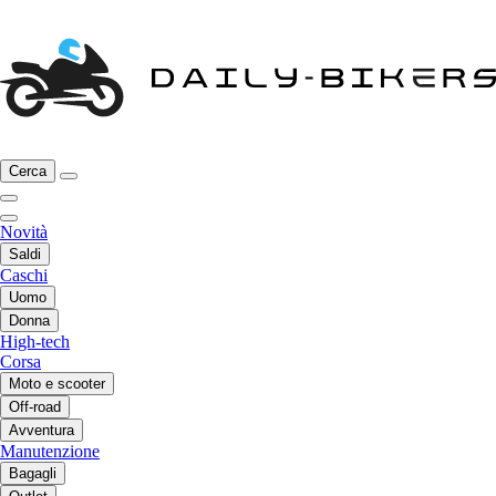
Cerca
Novità
Saldi
Caschi
Uomo
Donna
High-tech
Corsa
Moto e scooter
Off-road
Avventura
Manutenzione
Bagagli