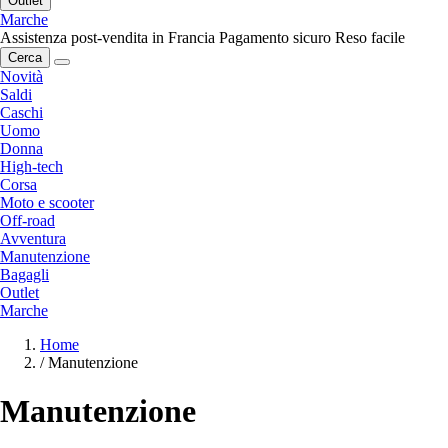
Outlet
Marche
Assistenza post-vendita in Francia
Pagamento sicuro
Reso facile
Cerca
Novità
Saldi
Caschi
Uomo
Donna
High-tech
Corsa
Moto e scooter
Off-road
Avventura
Manutenzione
Bagagli
Outlet
Marche
Home
/
Manutenzione
Manutenzione