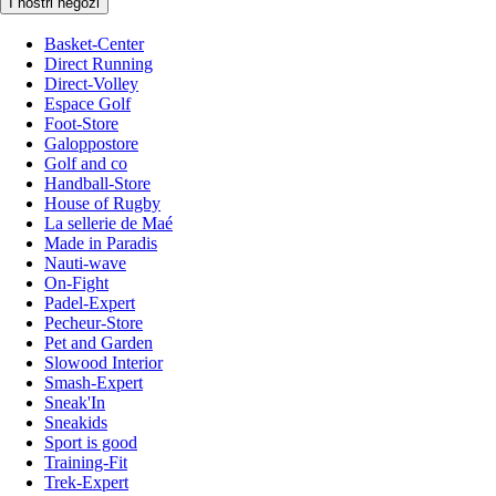
I nostri negozi
Basket-Center
Direct Running
Direct-Volley
Espace Golf
Foot-Store
Galoppostore
Golf and co
Handball-Store
House of Rugby
La sellerie de Maé
Made in Paradis
Nauti-wave
On-Fight
Padel-Expert
Pecheur-Store
Pet and Garden
Slowood Interior
Smash-Expert
Sneak'In
Sneakids
Sport is good
Training-Fit
Trek-Expert