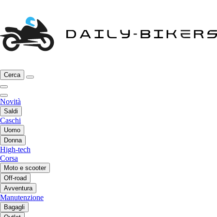
Cerca
Novità
Saldi
Caschi
Uomo
Donna
High-tech
Corsa
Moto e scooter
Off-road
Avventura
Manutenzione
Bagagli