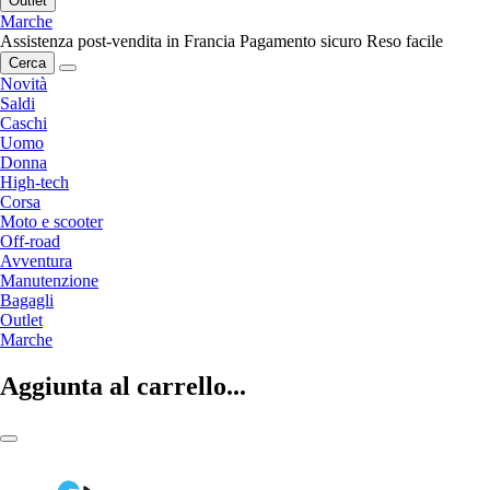
Outlet
Marche
Assistenza post-vendita in Francia
Pagamento sicuro
Reso facile
Cerca
Novità
Saldi
Caschi
Uomo
Donna
High-tech
Corsa
Moto e scooter
Off-road
Avventura
Manutenzione
Bagagli
Outlet
Marche
Aggiunta al carrello...