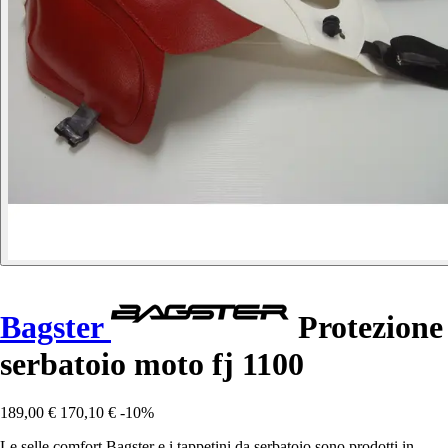
Bagster
Protezione
serbatoio moto fj 1100
189,00 €
170,10 €
-10%
Le selle comfort Bagster e i tappetini da serbatoio sono prodotti in