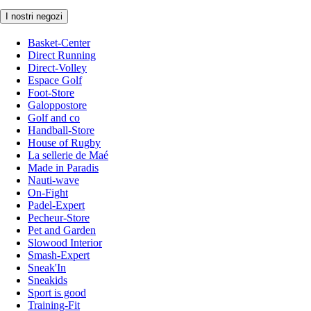
I nostri negozi
Basket-Center
Direct Running
Direct-Volley
Espace Golf
Foot-Store
Galoppostore
Golf and co
Handball-Store
House of Rugby
La sellerie de Maé
Made in Paradis
Nauti-wave
On-Fight
Padel-Expert
Pecheur-Store
Pet and Garden
Slowood Interior
Smash-Expert
Sneak'In
Sneakids
Sport is good
Training-Fit