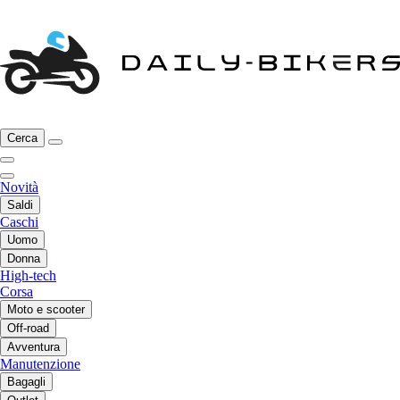
Cerca
Novità
Saldi
Caschi
Uomo
Donna
High-tech
Corsa
Moto e scooter
Off-road
Avventura
Manutenzione
Bagagli