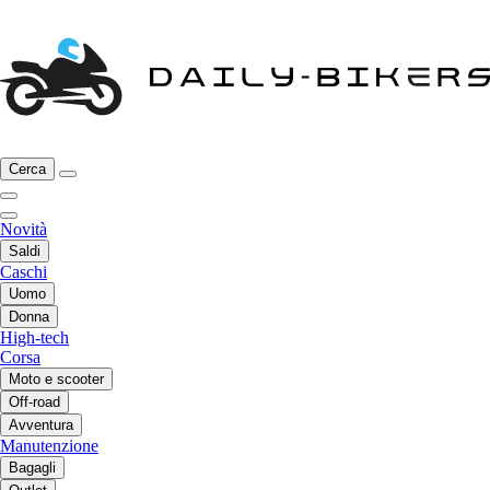
Cerca
Novità
Saldi
Caschi
Uomo
Donna
High-tech
Corsa
Moto e scooter
Off-road
Avventura
Manutenzione
Bagagli