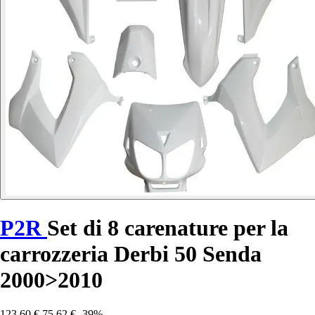
P2R
Set di 8 carenature per la
carrozzeria Derbi 50 Senda
2000>2010
123,60 €
75,62 €
-39%