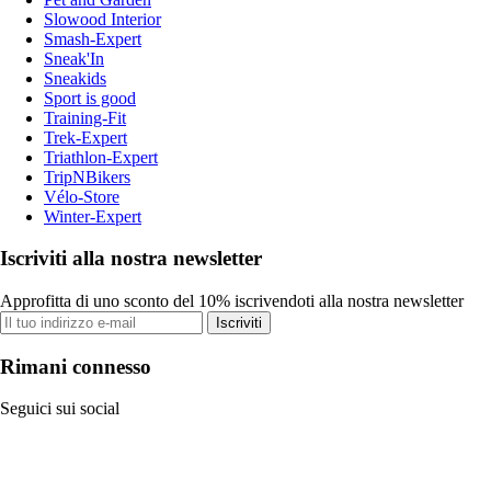
Slowood Interior
Smash-Expert
Sneak'In
Sneakids
Sport is good
Training-Fit
Trek-Expert
Triathlon-Expert
TripNBikers
Vélo-Store
Winter-Expert
Iscriviti alla nostra newsletter
Approfitta di uno sconto del 10% iscrivendoti alla nostra newsletter
Iscriviti
Rimani connesso
Seguici sui social