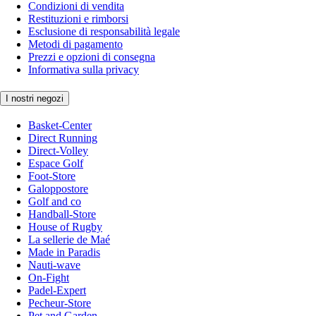
Condizioni di vendita
Restituzioni e rimborsi
Esclusione di responsabilità legale
Metodi di pagamento
Prezzi e opzioni di consegna
Informativa sulla privacy
I nostri negozi
Basket-Center
Direct Running
Direct-Volley
Espace Golf
Foot-Store
Galoppostore
Golf and co
Handball-Store
House of Rugby
La sellerie de Maé
Made in Paradis
Nauti-wave
On-Fight
Padel-Expert
Pecheur-Store
Pet and Garden