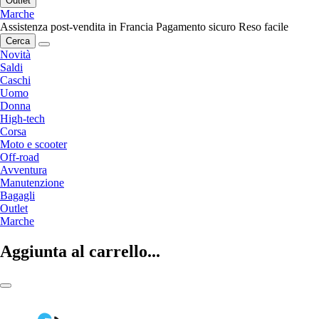
Outlet
Marche
Assistenza post-vendita in Francia
Pagamento sicuro
Reso facile
Cerca
Novità
Saldi
Caschi
Uomo
Donna
High-tech
Corsa
Moto e scooter
Off-road
Avventura
Manutenzione
Bagagli
Outlet
Marche
Aggiunta al carrello...