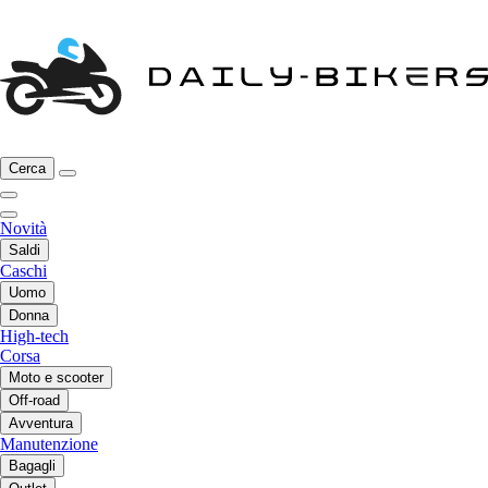
Cerca
Novità
Saldi
Caschi
Uomo
Donna
High-tech
Corsa
Moto e scooter
Off-road
Avventura
Manutenzione
Bagagli