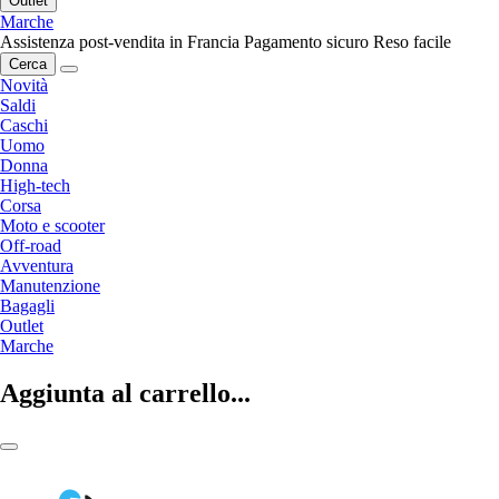
Outlet
Marche
Assistenza post-vendita in Francia
Pagamento sicuro
Reso facile
Cerca
Novità
Saldi
Caschi
Uomo
Donna
High-tech
Corsa
Moto e scooter
Off-road
Avventura
Manutenzione
Bagagli
Outlet
Marche
Aggiunta al carrello...