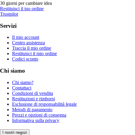
30 giorni per cambiare idea
Restituisci il tuo ordine
Trustpilot
Servizi
Il mio account
Centro assistenza
Traccia il mio ordine
Restituisci il mio ordine
Codici sconto
Chi siamo
Chi siamo?
Contattaci
Condizioni di vendita
Restituzioni e rimborsi
Esclusione di responsabilità legale
Metodi di pagamento
Prezzi e opzioni di consegna
Informativa sulla privacy
I nostri negozi