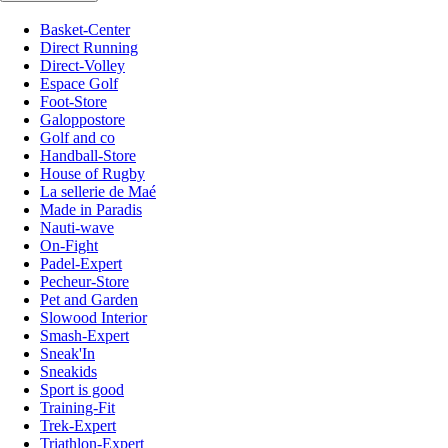
Basket-Center
Direct Running
Direct-Volley
Espace Golf
Foot-Store
Galoppostore
Golf and co
Handball-Store
House of Rugby
La sellerie de Maé
Made in Paradis
Nauti-wave
On-Fight
Padel-Expert
Pecheur-Store
Pet and Garden
Slowood Interior
Smash-Expert
Sneak'In
Sneakids
Sport is good
Training-Fit
Trek-Expert
Triathlon-Expert