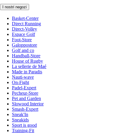
I nostri negozi
Basket-Center
Direct Running
Direct-Volley
Espace Golf
Foot-Store
Galoppostore
Golf and co
Handball-Store
House of Rugby
La sellerie de Maé
Made in Paradis
Nauti-wave
On-Fight
Padel-Expert
Pecheur-Store
Pet and Garden
Slowood Interior
Smash-Expert
Sneak'In
Sneakids
Sport is good
Training-Fit