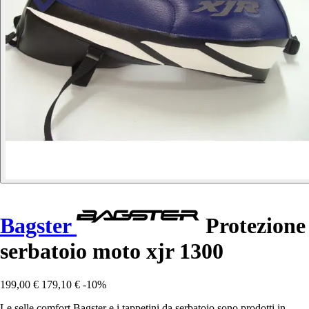
Bagster
Protezione
serbatoio moto xjr 1300
199,00 €
179,10 €
-10%
Le selle comfort Bagster e i tappetini da serbatoio sono prodotti in