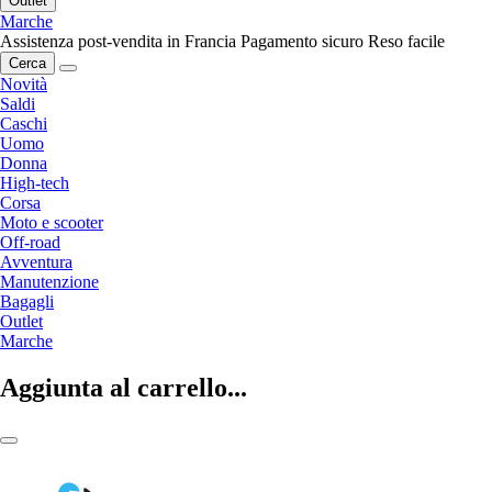
Outlet
Marche
Assistenza post-vendita in Francia
Pagamento sicuro
Reso facile
Cerca
Novità
Saldi
Caschi
Uomo
Donna
High-tech
Corsa
Moto e scooter
Off-road
Avventura
Manutenzione
Bagagli
Outlet
Marche
Aggiunta al carrello...