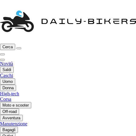
Cerca
Novità
Saldi
Caschi
Uomo
Donna
High-tech
Corsa
Moto e scooter
Off-road
Avventura
Manutenzione
Bagagli