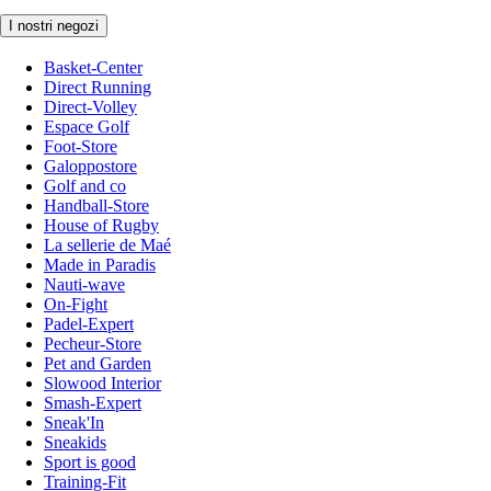
I nostri negozi
Basket-Center
Direct Running
Direct-Volley
Espace Golf
Foot-Store
Galoppostore
Golf and co
Handball-Store
House of Rugby
La sellerie de Maé
Made in Paradis
Nauti-wave
On-Fight
Padel-Expert
Pecheur-Store
Pet and Garden
Slowood Interior
Smash-Expert
Sneak'In
Sneakids
Sport is good
Training-Fit