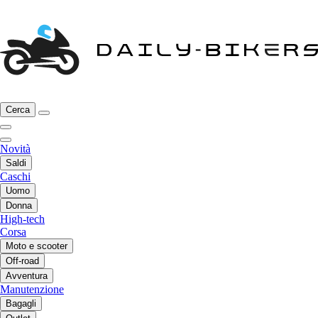
Cerca
Novità
Saldi
Caschi
Uomo
Donna
High-tech
Corsa
Moto e scooter
Off-road
Avventura
Manutenzione
Bagagli