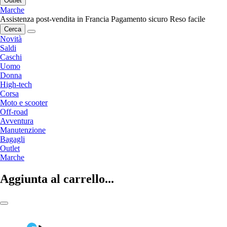
Outlet
Marche
Assistenza post-vendita in Francia
Pagamento sicuro
Reso facile
Cerca
Novità
Saldi
Caschi
Uomo
Donna
High-tech
Corsa
Moto e scooter
Off-road
Avventura
Manutenzione
Bagagli
Outlet
Marche
Aggiunta al carrello...