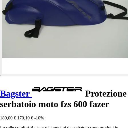
Bagster
Protezione
serbatoio moto fzs 600 fazer
189,00 €
170,10 €
-10%
Le selle comfort Bagster e i tappetini da serbatoio sono prodotti in