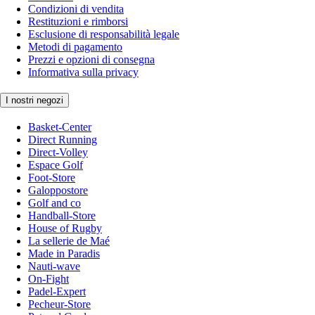
Condizioni di vendita
Restituzioni e rimborsi
Esclusione di responsabilità legale
Metodi di pagamento
Prezzi e opzioni di consegna
Informativa sulla privacy
I nostri negozi
Basket-Center
Direct Running
Direct-Volley
Espace Golf
Foot-Store
Galoppostore
Golf and co
Handball-Store
House of Rugby
La sellerie de Maé
Made in Paradis
Nauti-wave
On-Fight
Padel-Expert
Pecheur-Store