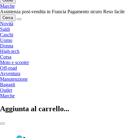
Outlet
Marche
Assistenza post-vendita in Francia
Pagamento sicuro
Reso facile
Cerca
Novità
Saldi
Caschi
Uomo
Donna
High-tech
Corsa
Moto e scooter
Off-road
Avventura
Manutenzione
Bagagli
Outlet
Marche
Aggiunta al carrello...