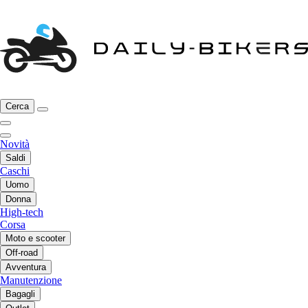
Cerca
Novità
Saldi
Caschi
Uomo
Donna
High-tech
Corsa
Moto e scooter
Off-road
Avventura
Manutenzione
Bagagli