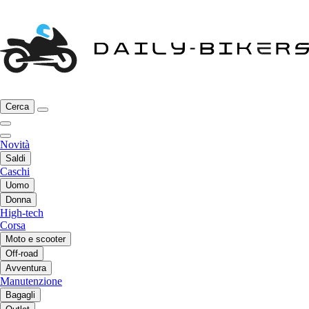
Cerca
Novità
Saldi
Caschi
Uomo
Donna
High-tech
Corsa
Moto e scooter
Off-road
Avventura
Manutenzione
Bagagli