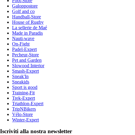
Foot-Store
Galoppostore
Golf and co
Handball-Store
House of Rugby
La sellerie de Maé
Made in Paradis
Nauti-wave
On-Fight
Padel-Expert
Pecheur-Store
Pet and Garden
Slowood Interior
Smash-Expert
Sneak'In
Sneakids
Sport is good
Training-Fit
Trek-Expert
Triathlon-Expert
TripNBikers
Vélo-Store
Winter-Expert
Iscriviti alla nostra newsletter