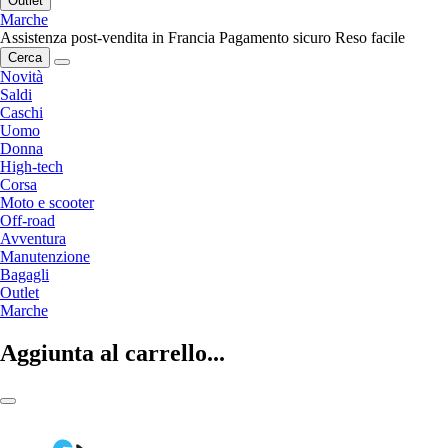
Outlet
Marche
Assistenza post-vendita in Francia
Pagamento sicuro
Reso facile
Cerca
Novità
Saldi
Caschi
Uomo
Donna
High-tech
Corsa
Moto e scooter
Off-road
Avventura
Manutenzione
Bagagli
Outlet
Marche
Aggiunta al carrello...