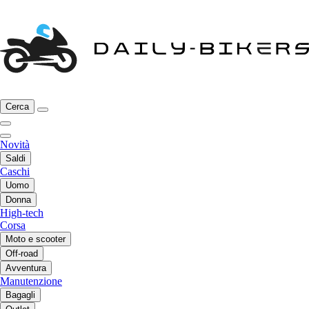
Cerca
Novità
Saldi
Caschi
Uomo
Donna
High-tech
Corsa
Moto e scooter
Off-road
Avventura
Manutenzione
Bagagli