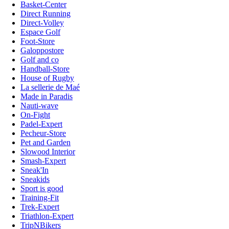
Basket-Center
Direct Running
Direct-Volley
Espace Golf
Foot-Store
Galoppostore
Golf and co
Handball-Store
House of Rugby
La sellerie de Maé
Made in Paradis
Nauti-wave
On-Fight
Padel-Expert
Pecheur-Store
Pet and Garden
Slowood Interior
Smash-Expert
Sneak'In
Sneakids
Sport is good
Training-Fit
Trek-Expert
Triathlon-Expert
TripNBikers