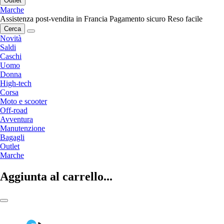
Outlet
Marche
Assistenza post-vendita in Francia
Pagamento sicuro
Reso facile
Cerca
Novità
Saldi
Caschi
Uomo
Donna
High-tech
Corsa
Moto e scooter
Off-road
Avventura
Manutenzione
Bagagli
Outlet
Marche
Aggiunta al carrello...