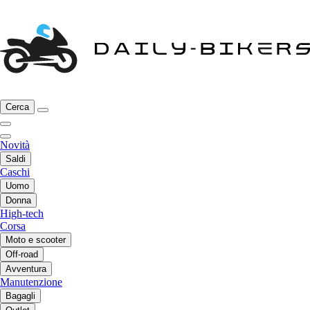
Cerca
Novità
Saldi
Caschi
Uomo
Donna
High-tech
Corsa
Moto e scooter
Off-road
Avventura
Manutenzione
Bagagli