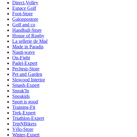
Direct-Volley
Espace Golf
Foot-Store
Galoppostore
Golf and co
Handball-Store
House of Rugby
La sellerie de Maé
Made in Paradis
Nauti-wave
On-Fight
Padel-Expert
Pecheur-Store
Pet and Garden
Slowood Interior
Smash-Expert
Sneak'In
Sneakids
Sport is good
Training-Fit
Trek-Expert
Triathlon-Expert
TripNBikers
Vélo-Store
Winter-Expert