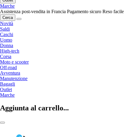
Outlet
Marche
Assistenza post-vendita in Francia
Pagamento sicuro
Reso facile
Cerca
Novità
Saldi
Caschi
Uomo
Donna
High-tech
Corsa
Moto e scooter
Off-road
Avventura
Manutenzione
Bagagli
Outlet
Marche
Aggiunta al carrello...