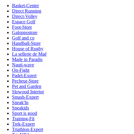
Basket-Center
Direct Running
Direct-Volley
Espace Golf
Foot-Store
Galoppostore
Golf and co
Handball-Store
House of Rugby
La sellerie de Maé
Made in Paradis
Nauti-wave
On-Fight
Padel-Expert
Pecheur-Store
Pet and Garden
Slowood Interior
Smash-Expert
Sneak'In
Sneakids
Sport is good
Training-Fit
Trek-Expert
Triathlon-Expert