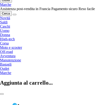
Outlet
Marche
Assistenza post-vendita in Francia
Pagamento sicuro
Reso facile
Cerca
Novità
Saldi
Caschi
Uomo
Donna
High-tech
Corsa
Moto e scooter
Off-road
Avventura
Manutenzione
Bagagli
Outlet
Marche
Aggiunta al carrello...