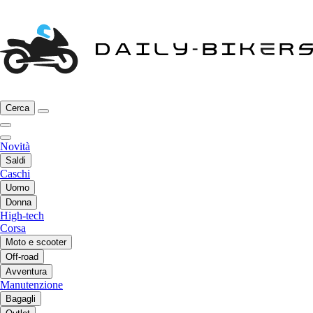
Cerca
Novità
Saldi
Caschi
Uomo
Donna
High-tech
Corsa
Moto e scooter
Off-road
Avventura
Manutenzione
Bagagli