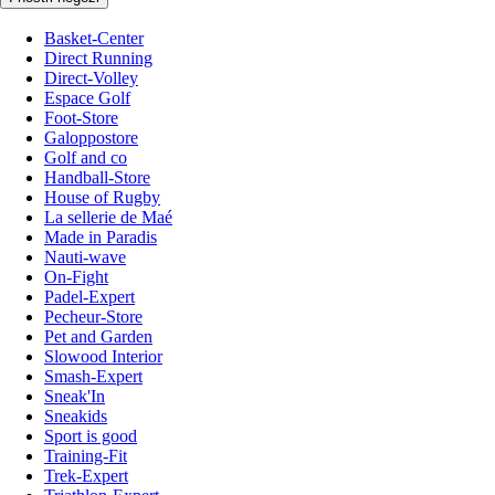
Basket-Center
Direct Running
Direct-Volley
Espace Golf
Foot-Store
Galoppostore
Golf and co
Handball-Store
House of Rugby
La sellerie de Maé
Made in Paradis
Nauti-wave
On-Fight
Padel-Expert
Pecheur-Store
Pet and Garden
Slowood Interior
Smash-Expert
Sneak'In
Sneakids
Sport is good
Training-Fit
Trek-Expert