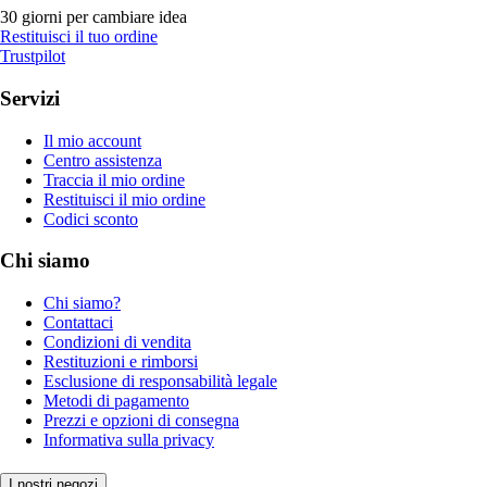
30 giorni per cambiare idea
Restituisci il tuo ordine
Trustpilot
Servizi
Il mio account
Centro assistenza
Traccia il mio ordine
Restituisci il mio ordine
Codici sconto
Chi siamo
Chi siamo?
Contattaci
Condizioni di vendita
Restituzioni e rimborsi
Esclusione di responsabilità legale
Metodi di pagamento
Prezzi e opzioni di consegna
Informativa sulla privacy
I nostri negozi