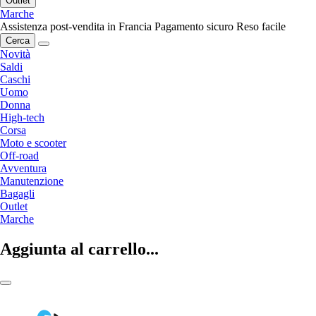
Outlet
Marche
Assistenza post-vendita in Francia
Pagamento sicuro
Reso facile
Cerca
Novità
Saldi
Caschi
Uomo
Donna
High-tech
Corsa
Moto e scooter
Off-road
Avventura
Manutenzione
Bagagli
Outlet
Marche
Aggiunta al carrello...