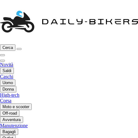
Cerca
Novità
Saldi
Caschi
Uomo
Donna
High-tech
Corsa
Moto e scooter
Off-road
Avventura
Manutenzione
Bagagli