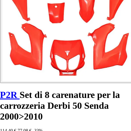
P2R
Set di 8 carenature per la
carrozzeria Derbi 50 Senda
2000>2010
114,40 €
77,08 €
-33%