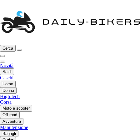
Cerca
Novità
Saldi
Caschi
Uomo
Donna
High-tech
Corsa
Moto e scooter
Off-road
Avventura
Manutenzione
Bagagli