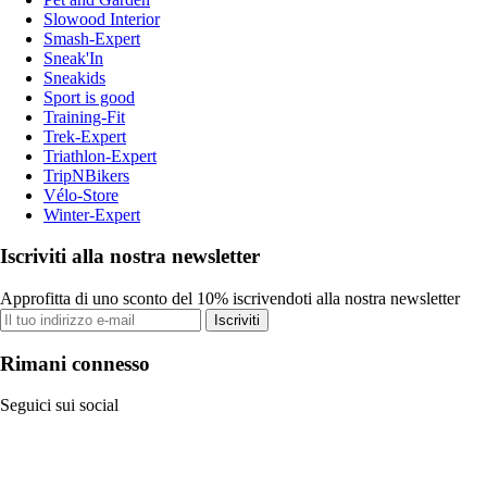
Slowood Interior
Smash-Expert
Sneak'In
Sneakids
Sport is good
Training-Fit
Trek-Expert
Triathlon-Expert
TripNBikers
Vélo-Store
Winter-Expert
Iscriviti alla nostra newsletter
Approfitta di uno sconto del 10% iscrivendoti alla nostra newsletter
Iscriviti
Rimani connesso
Seguici sui social