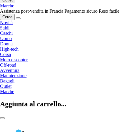
Outlet
Marche
Assistenza post-vendita in Francia
Pagamento sicuro
Reso facile
Cerca
Novità
Saldi
Caschi
Uomo
Donna
High-tech
Corsa
Moto e scooter
Off-road
Avventura
Manutenzione
Bagagli
Outlet
Marche
Aggiunta al carrello...