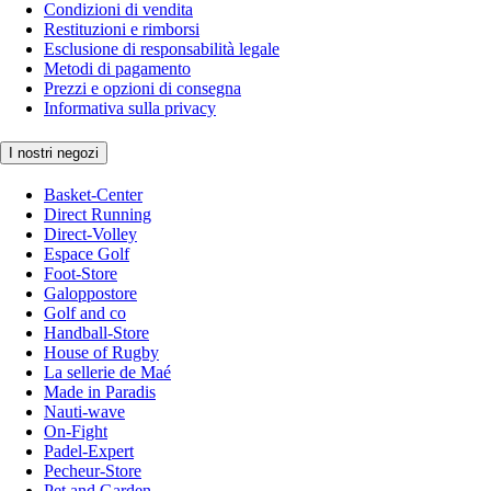
Condizioni di vendita
Restituzioni e rimborsi
Esclusione di responsabilità legale
Metodi di pagamento
Prezzi e opzioni di consegna
Informativa sulla privacy
I nostri negozi
Basket-Center
Direct Running
Direct-Volley
Espace Golf
Foot-Store
Galoppostore
Golf and co
Handball-Store
House of Rugby
La sellerie de Maé
Made in Paradis
Nauti-wave
On-Fight
Padel-Expert
Pecheur-Store
Pet and Garden