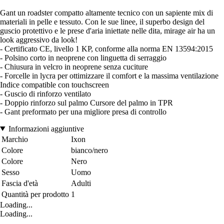
Gant un roadster compatto altamente tecnico con un sapiente mix di
materiali in pelle e tessuto. Con le sue linee, il superbo design del
guscio protettivo e le prese d'aria iniettate nelle dita, mirage air ha un
look aggressivo da look!
- Certificato CE, livello 1 KP, conforme alla norma EN 13594:2015
- Polsino corto in neoprene con linguetta di serraggio
- Chiusura in velcro in neoprene senza cuciture
- Forcelle in lycra per ottimizzare il comfort e la massima ventilazione
Indice compatible con touchscreen
- Guscio di rinforzo ventilato
- Doppio rinforzo sul palmo Cursore del palmo in TPR
- Gant preformato per una migliore presa di controllo
Informazioni aggiuntive
Marchio
Ixon
Colore
bianco/nero
Colore
Nero
Sesso
Uomo
Fascia d'età
Adulti
Quantità per prodotto
1
Loading...
Loading...