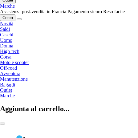
Outlet
Marche
Assistenza post-vendita in Francia
Pagamento sicuro
Reso facile
Cerca
Novità
Saldi
Caschi
Uomo
Donna
High-tech
Corsa
Moto e scooter
Off-road
Avventura
Manutenzione
Bagagli
Outlet
Marche
Aggiunta al carrello...