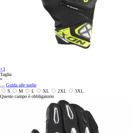
+3
Taglia
*
Guida alle taglie
S
M
L
XL
2XL
3XL
Questo campo è obbligatorio