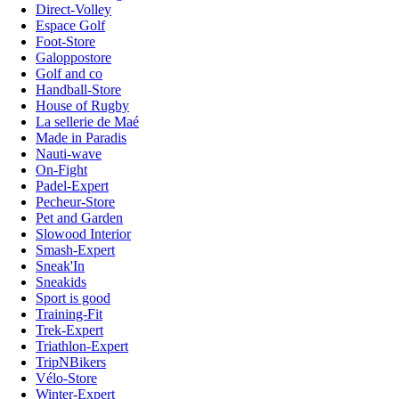
Direct-Volley
Espace Golf
Foot-Store
Galoppostore
Golf and co
Handball-Store
House of Rugby
La sellerie de Maé
Made in Paradis
Nauti-wave
On-Fight
Padel-Expert
Pecheur-Store
Pet and Garden
Slowood Interior
Smash-Expert
Sneak'In
Sneakids
Sport is good
Training-Fit
Trek-Expert
Triathlon-Expert
TripNBikers
Vélo-Store
Winter-Expert