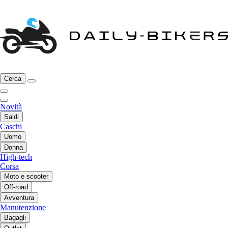
Cerca
Novità
Saldi
Caschi
Uomo
Donna
High-tech
Corsa
Moto e scooter
Off-road
Avventura
Manutenzione
Bagagli