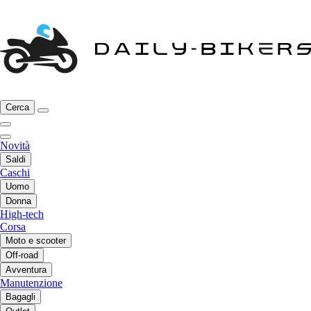
Cerca
Novità
Saldi
Caschi
Uomo
Donna
High-tech
Corsa
Moto e scooter
Off-road
Avventura
Manutenzione
Bagagli