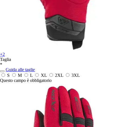
+2
Taglia
*
Guida alle taglie
S
M
L
XL
2XL
3XL
Questo campo è obbligatorio