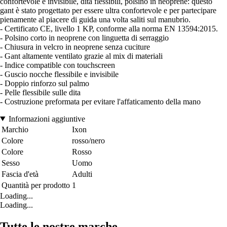
confortevole e invisibile, dita flessibili, polsino in neoprene: questo
gant è stato progettato per essere ultra confortevole e per partecipare
pienamente al piacere di guida una volta saliti sul manubrio.
- Certificato CE, livello 1 KP, conforme alla norma EN 13594:2015.
- Polsino corto in neoprene con linguetta di serraggio
- Chiusura in velcro in neoprene senza cuciture
- Gant altamente ventilato grazie al mix di materiali
- Indice compatible con touchscreen
- Guscio nocche flessibile e invisibile
- Doppio rinforzo sul palmo
- Pelle flessibile sulle dita
- Costruzione preformata per evitare l'affaticamento della mano
Informazioni aggiuntive
Marchio
Ixon
Colore
rosso/nero
Colore
Rosso
Sesso
Uomo
Fascia d'età
Adulti
Quantità per prodotto
1
Loading...
Loading...
Tutte le nostre marche