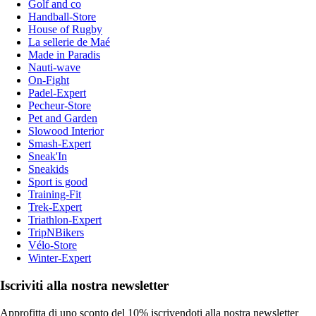
Golf and co
Handball-Store
House of Rugby
La sellerie de Maé
Made in Paradis
Nauti-wave
On-Fight
Padel-Expert
Pecheur-Store
Pet and Garden
Slowood Interior
Smash-Expert
Sneak'In
Sneakids
Sport is good
Training-Fit
Trek-Expert
Triathlon-Expert
TripNBikers
Vélo-Store
Winter-Expert
Iscriviti alla nostra newsletter
Approfitta di uno sconto del 10% iscrivendoti alla nostra newsletter