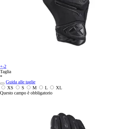
+-2
Taglia
*
Guida alle taglie
XS
S
M
L
XL
Questo campo è obbligatorio