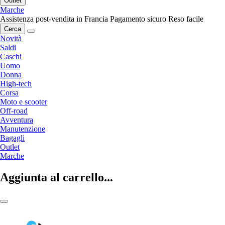
Outlet
Marche
Assistenza post-vendita in Francia
Pagamento sicuro
Reso facile
Cerca
Novità
Saldi
Caschi
Uomo
Donna
High-tech
Corsa
Moto e scooter
Off-road
Avventura
Manutenzione
Bagagli
Outlet
Marche
Aggiunta al carrello...