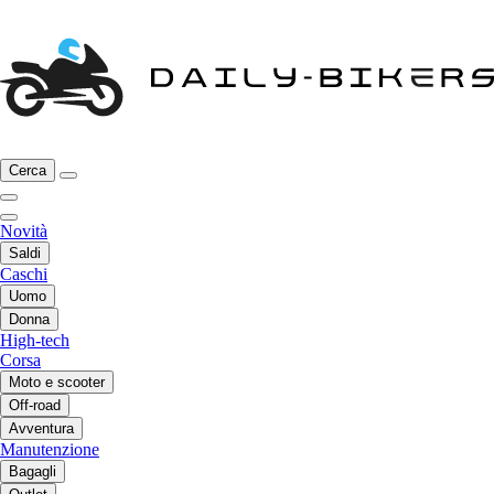
Cerca
Novità
Saldi
Caschi
Uomo
Donna
High-tech
Corsa
Moto e scooter
Off-road
Avventura
Manutenzione
Bagagli