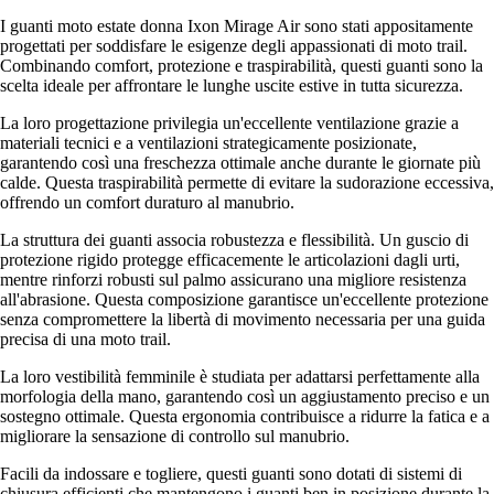
I guanti moto estate donna Ixon Mirage Air sono stati appositamente
progettati per soddisfare le esigenze degli appassionati di moto trail.
Combinando comfort, protezione e traspirabilità, questi guanti sono la
scelta ideale per affrontare le lunghe uscite estive in tutta sicurezza.
La loro progettazione privilegia un'eccellente ventilazione grazie a
materiali tecnici e a ventilazioni strategicamente posizionate,
garantendo così una freschezza ottimale anche durante le giornate più
calde. Questa traspirabilità permette di evitare la sudorazione eccessiva,
offrendo un comfort duraturo al manubrio.
La struttura dei guanti associa robustezza e flessibilità. Un guscio di
protezione rigido protegge efficacemente le articolazioni dagli urti,
mentre rinforzi robusti sul palmo assicurano una migliore resistenza
all'abrasione. Questa composizione garantisce un'eccellente protezione
senza compromettere la libertà di movimento necessaria per una guida
precisa di una moto trail.
La loro vestibilità femminile è studiata per adattarsi perfettamente alla
morfologia della mano, garantendo così un aggiustamento preciso e un
sostegno ottimale. Questa ergonomia contribuisce a ridurre la fatica e a
migliorare la sensazione di controllo sul manubrio.
Facili da indossare e togliere, questi guanti sono dotati di sistemi di
chiusura efficienti che mantengono i guanti ben in posizione durante la