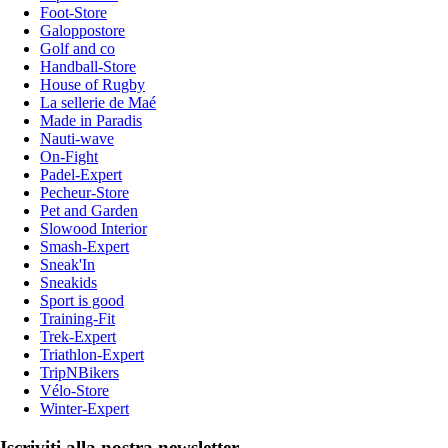
Foot-Store
Galoppostore
Golf and co
Handball-Store
House of Rugby
La sellerie de Maé
Made in Paradis
Nauti-wave
On-Fight
Padel-Expert
Pecheur-Store
Pet and Garden
Slowood Interior
Smash-Expert
Sneak'In
Sneakids
Sport is good
Training-Fit
Trek-Expert
Triathlon-Expert
TripNBikers
Vélo-Store
Winter-Expert
Iscriviti alla nostra newsletter