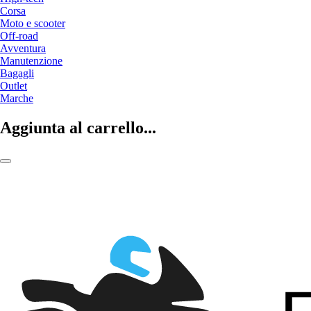
Corsa
Moto e scooter
Off-road
Avventura
Manutenzione
Bagagli
Outlet
Marche
Aggiunta al carrello...