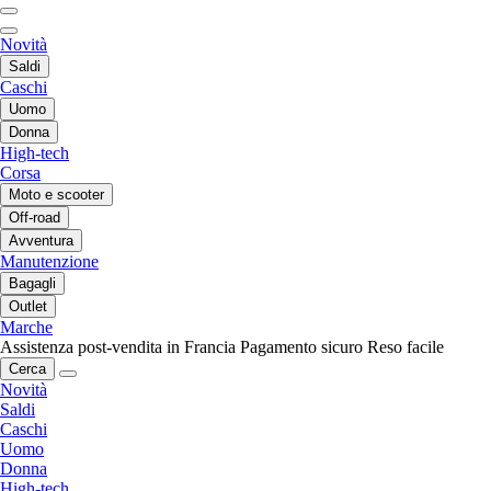
Novità
Saldi
Caschi
Uomo
Donna
High-tech
Corsa
Moto e scooter
Off-road
Avventura
Manutenzione
Bagagli
Outlet
Marche
Assistenza post-vendita in Francia
Pagamento sicuro
Reso facile
Cerca
Novità
Saldi
Caschi
Uomo
Donna
High-tech