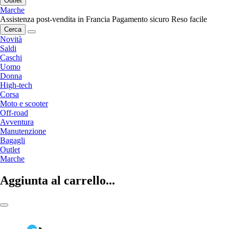
Outlet
Marche
Assistenza post-vendita in Francia
Pagamento sicuro
Reso facile
Cerca
Novità
Saldi
Caschi
Uomo
Donna
High-tech
Corsa
Moto e scooter
Off-road
Avventura
Manutenzione
Bagagli
Outlet
Marche
Aggiunta al carrello...