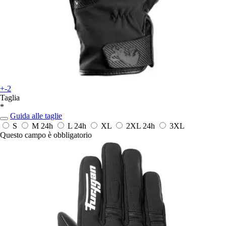
+-2
Taglia
*
Guida alle taglie
S
M
24h
L
24h
XL
2XL
24h
3XL
Questo campo è obbligatorio