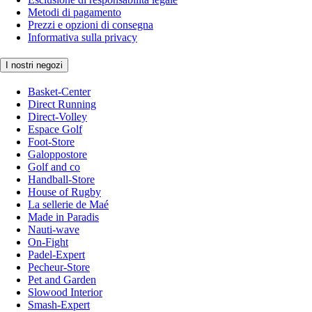
Metodi di pagamento
Prezzi e opzioni di consegna
Informativa sulla privacy
I nostri negozi
Basket-Center
Direct Running
Direct-Volley
Espace Golf
Foot-Store
Galoppostore
Golf and co
Handball-Store
House of Rugby
La sellerie de Maé
Made in Paradis
Nauti-wave
On-Fight
Padel-Expert
Pecheur-Store
Pet and Garden
Slowood Interior
Smash-Expert