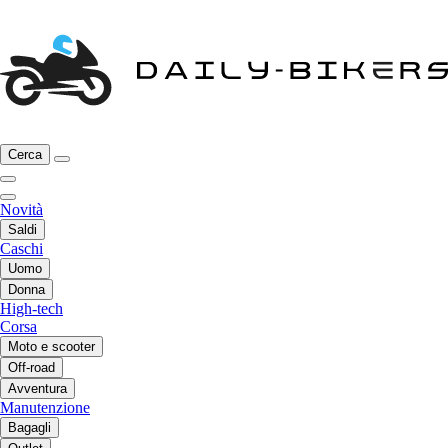
Cerca
Novità
Saldi
Caschi
Uomo
Donna
High-tech
Corsa
Moto e scooter
Off-road
Avventura
Manutenzione
Bagagli