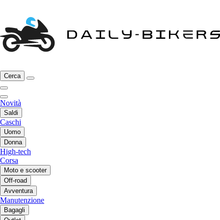
Cerca
Novità
Saldi
Caschi
Uomo
Donna
High-tech
Corsa
Moto e scooter
Off-road
Avventura
Manutenzione
Bagagli