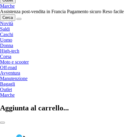
Outlet
Marche
Assistenza post-vendita in Francia
Pagamento sicuro
Reso facile
Cerca
Novità
Saldi
Caschi
Uomo
Donna
High-tech
Corsa
Moto e scooter
Off-road
Avventura
Manutenzione
Bagagli
Outlet
Marche
Aggiunta al carrello...