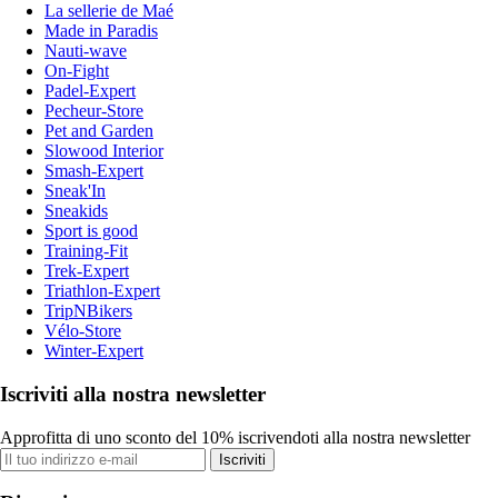
La sellerie de Maé
Made in Paradis
Nauti-wave
On-Fight
Padel-Expert
Pecheur-Store
Pet and Garden
Slowood Interior
Smash-Expert
Sneak'In
Sneakids
Sport is good
Training-Fit
Trek-Expert
Triathlon-Expert
TripNBikers
Vélo-Store
Winter-Expert
Iscriviti alla nostra newsletter
Approfitta di uno sconto del 10% iscrivendoti alla nostra newsletter
Iscriviti