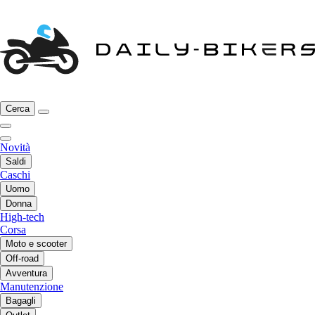
Cerca
Novità
Saldi
Caschi
Uomo
Donna
High-tech
Corsa
Moto e scooter
Off-road
Avventura
Manutenzione
Bagagli