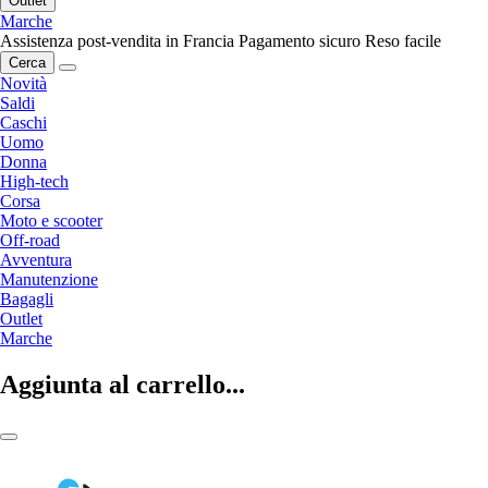
Outlet
Marche
Assistenza post-vendita in Francia
Pagamento sicuro
Reso facile
Cerca
Novità
Saldi
Caschi
Uomo
Donna
High-tech
Corsa
Moto e scooter
Off-road
Avventura
Manutenzione
Bagagli
Outlet
Marche
Aggiunta al carrello...