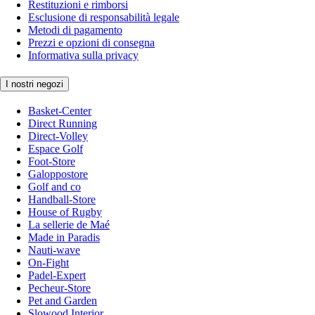
Restituzioni e rimborsi
Esclusione di responsabilità legale
Metodi di pagamento
Prezzi e opzioni di consegna
Informativa sulla privacy
I nostri negozi
Basket-Center
Direct Running
Direct-Volley
Espace Golf
Foot-Store
Galoppostore
Golf and co
Handball-Store
House of Rugby
La sellerie de Maé
Made in Paradis
Nauti-wave
On-Fight
Padel-Expert
Pecheur-Store
Pet and Garden
Slowood Interior