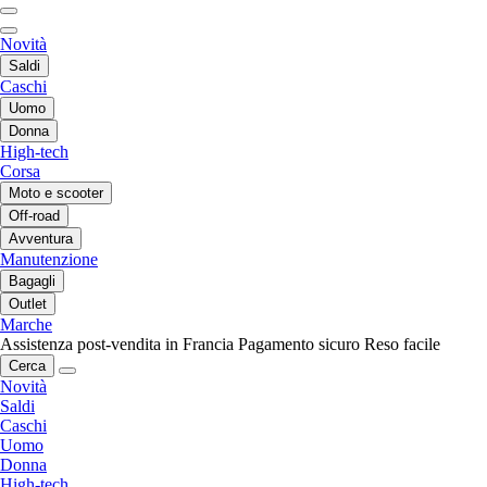
Novità
Saldi
Caschi
Uomo
Donna
High-tech
Corsa
Moto e scooter
Off-road
Avventura
Manutenzione
Bagagli
Outlet
Marche
Assistenza post-vendita in Francia
Pagamento sicuro
Reso facile
Cerca
Novità
Saldi
Caschi
Uomo
Donna
High-tech