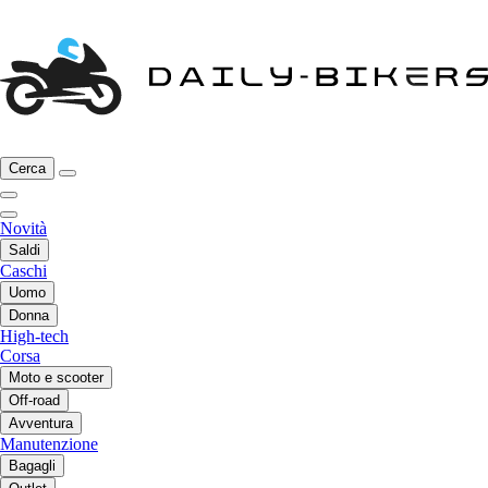
Cerca
Novità
Saldi
Caschi
Uomo
Donna
High-tech
Corsa
Moto e scooter
Off-road
Avventura
Manutenzione
Bagagli