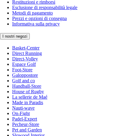
Restituzioni e rimborsi
Esclusione di responsabilità legale
Metodi di pagamento
Prezzi e opzioni di consegna
Informativa sulla privacy
I nostri negozi
Basket-Center
Direct Running
Direct-Volley
Espace Golf
Foot-Store
Galoppostore
Golf and co
Handball-Store
House of Rugby
La sellerie de Maé
Made in Paradis
Nauti-wave
On-Fight
Padel-Expert
Pecheur-Store
Pet and Garden
Slowood Interior