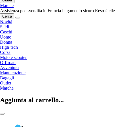
Outlet
Marche
Assistenza post-vendita in Francia
Pagamento sicuro
Reso facile
Cerca
Novità
Saldi
Caschi
Uomo
Donna
High-tech
Corsa
Moto e scooter
Off-road
Avventura
Manutenzione
Bagagli
Outlet
Marche
Aggiunta al carrello...