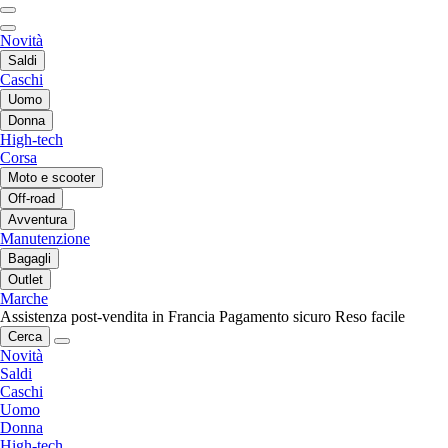
Novità
Saldi
Caschi
Uomo
Donna
High-tech
Corsa
Moto e scooter
Off-road
Avventura
Manutenzione
Bagagli
Outlet
Marche
Assistenza post-vendita in Francia
Pagamento sicuro
Reso facile
Cerca
Novità
Saldi
Caschi
Uomo
Donna
High-tech