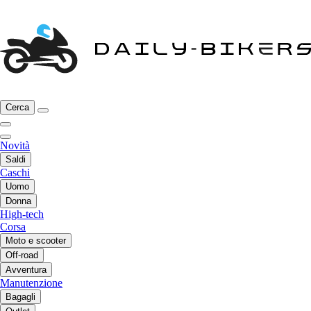
Cerca
Novità
Saldi
Caschi
Uomo
Donna
High-tech
Corsa
Moto e scooter
Off-road
Avventura
Manutenzione
Bagagli