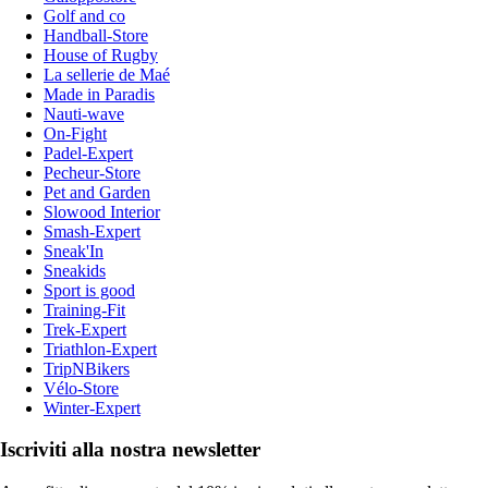
Golf and co
Handball-Store
House of Rugby
La sellerie de Maé
Made in Paradis
Nauti-wave
On-Fight
Padel-Expert
Pecheur-Store
Pet and Garden
Slowood Interior
Smash-Expert
Sneak'In
Sneakids
Sport is good
Training-Fit
Trek-Expert
Triathlon-Expert
TripNBikers
Vélo-Store
Winter-Expert
Iscriviti alla nostra newsletter