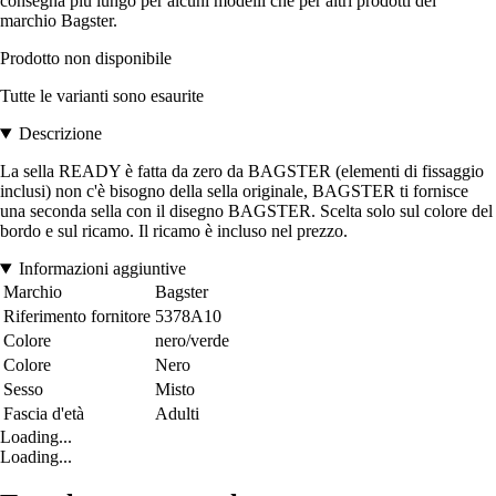
consegna più lungo per alcuni modelli che per altri prodotti del
marchio Bagster.
Prodotto non disponibile
Tutte le varianti sono esaurite
Descrizione
La sella READY è fatta da zero da BAGSTER (elementi di fissaggio
inclusi) non c'è bisogno della sella originale, BAGSTER ti fornisce
una seconda sella con il disegno BAGSTER. Scelta solo sul colore del
bordo e sul ricamo. Il ricamo è incluso nel prezzo.
Informazioni aggiuntive
Marchio
Bagster
Riferimento fornitore
5378A10
Colore
nero/verde
Colore
Nero
Sesso
Misto
Fascia d'età
Adulti
Loading...
Loading...