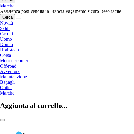
Outlet
Marche
Assistenza post-vendita in Francia
Pagamento sicuro
Reso facile
Cerca
Novità
Saldi
Caschi
Uomo
Donna
High-tech
Corsa
Moto e scooter
Off-road
Avventura
Manutenzione
Bagagli
Outlet
Marche
Aggiunta al carrello...